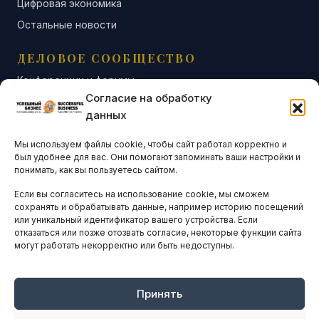
Цифровая экономика
Остальные новости
ДЕЛОВОЕ СООБЩЕСТВО
Конференции и форумы
Согласие на обработку
Бизнес-клубы и ассоциации
данных
Остальные новости
Мы используем файлы cookie, чтобы сайт работал корректно и
АНАЛИТИКА И СТАТИСТИКА
был удобнее для вас. Они помогают запоминать ваши настройки и
понимать, как вы пользуетесь сайтом.
Если вы согласитесь на использование cookie, мы сможем
ARTICLES IN ENGLISH
сохранять и обрабатывать данные, например историю посещений
или уникальный идентификатор вашего устройства. Если
отказаться или позже отозвать согласие, некоторые функции сайта
могут работать некорректно или быть недоступны.
НАВИГАЦИЯ
Архив материалов
Рекламные услуги
Принять
Оплата онлайн