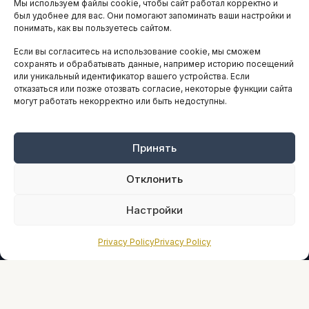
Мы используем файлы cookie, чтобы сайт работал корректно и
АНАЛИТИКА И СТАТИСТИКА
был удобнее для вас. Они помогают запоминать ваши настройки и
понимать, как вы пользуетесь сайтом.
Если вы согласитесь на использование cookie, мы сможем
ARTICLES IN ENGLISH
сохранять и обрабатывать данные, например историю посещений
или уникальный идентификатор вашего устройства. Если
отказаться или позже отозвать согласие, некоторые функции сайта
могут работать некорректно или быть недоступны.
НАВИГАЦИЯ
Архив материалов
Рекламные услуги
Принять
Оплата онлайн
Отклонить
ПРАВОВАЯ ИНФОРМАЦИЯ
Настройки
Terms And Conditions
Privacy Policy
Privacy Policy
Privacy Policy
About
Sources We Use