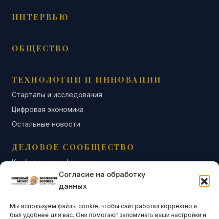
ИНТЕРВЬЮ
ОБЩЕСТВО
ТЕХНОЛОГИИ И ИННОВАЦИИ
Стартапы и исследования
Цифровая экономика
Остальные новости
ДЕЛОВОЕ СООБЩЕСТВО
Конференции и форумы
Согласие на обработку
Бизнес-клубы и ассоциации
данных
Остальные новости
Мы используем файлы cookie, чтобы сайт работал корректно и
АНАЛИТИКА И СТАТИСТИКА
был удобнее для вас. Они помогают запоминать ваши настройки и