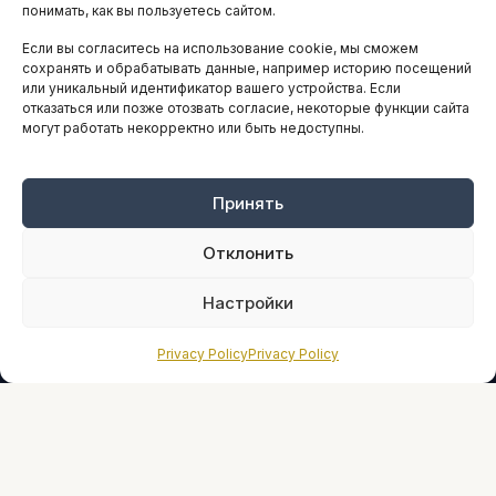
понимать, как вы пользуетесь сайтом.
Если вы согласитесь на использование cookie, мы сможем
ARTICLES IN ENGLISH
сохранять и обрабатывать данные, например историю посещений
или уникальный идентификатор вашего устройства. Если
отказаться или позже отозвать согласие, некоторые функции сайта
могут работать некорректно или быть недоступны.
НАВИГАЦИЯ
Архив материалов
Рекламные услуги
Принять
Оплата онлайн
Отклонить
ПРАВОВАЯ ИНФОРМАЦИЯ
Настройки
Terms And Conditions
Privacy Policy
Privacy Policy
Privacy Policy
About
Sources We Use