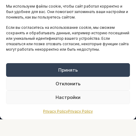
Мы используем файлы cookie, чтобы сайт работал корректно и
АНАЛИТИКА И СТАТИСТИКА
был удобнее для вас. Они помогают запоминать ваши настройки и
понимать, как вы пользуетесь сайтом.
Если вы согласитесь на использование cookie, мы сможем
ARTICLES IN ENGLISH
сохранять и обрабатывать данные, например историю посещений
или уникальный идентификатор вашего устройства. Если
отказаться или позже отозвать согласие, некоторые функции сайта
НАВИГАЦИЯ
могут работать некорректно или быть недоступны.
Архив материалов
Рекламные услуги
Принять
Оплата онлайн
Отклонить
ПРАВОВАЯ ИНФОРМАЦИЯ
Настройки
Terms And Conditions
Privacy Policy
Privacy Policy
Privacy Policy
About
Sources We Use