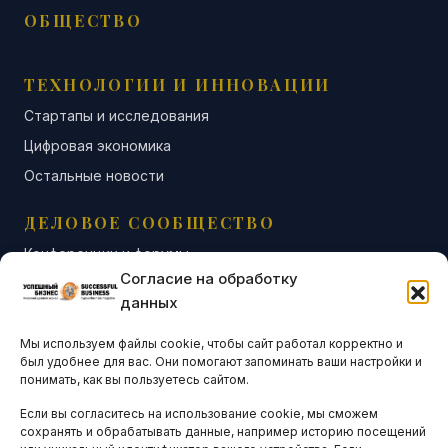
ОБЩЕСТВО
ТЕХНОЛОГИИ И ИННОВАЦИИ
Стартапы и исследования
Цифровая экономика
Остальные новости
ДЕЛОВОЕ СООБЩЕСТВО
Конференции и форумы
Согласие на обработку
Бизнес-клубы и ассоциации
данных
Остальные новости
Мы используем файлы cookie, чтобы сайт работал корректно и
АНАЛИТИКА И СТАТИСТИКА
был удобнее для вас. Они помогают запоминать ваши настройки и
понимать, как вы пользуетесь сайтом.
Если вы согласитесь на использование cookie, мы сможем
ARTICLES IN ENGLISH
сохранять и обрабатывать данные, например историю посещений