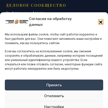
ДЕЛОВОЕ СООБЩЕСТВО
Конференции и форумы
Согласие на обработку
Бизнес-клубы и ассоциации
данных
Остальные новости
Мы используем файлы cookie, чтобы сайт работал корректно и
АНАЛИТИКА И СТАТИСТИКА
был удобнее для вас. Они помогают запоминать ваши настройки и
понимать, как вы пользуетесь сайтом.
Если вы согласитесь на использование cookie, мы сможем
ARTICLES IN ENGLISH
сохранять и обрабатывать данные, например историю посещений
или уникальный идентификатор вашего устройства. Если
отказаться или позже отозвать согласие, некоторые функции сайта
НАВИГАЦИЯ
могут работать некорректно или быть недоступны.
Архив материалов
Рекламные услуги
Принять
Оплата онлайн
Отклонить
ПРАВОВАЯ ИНФОРМАЦИЯ
Настройки