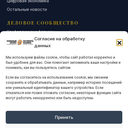
Цифровая экономика
Остальные новости
ДЕЛОВОЕ СООБЩЕСТВО
Конференции и форумы
Согласие на обработку
Бизнес-клубы и ассоциации
данных
Остальные новости
Мы используем файлы cookie, чтобы сайт работал корректно и
АНАЛИТИКА И СТАТИСТИКА
был удобнее для вас. Они помогают запоминать ваши настройки и
понимать, как вы пользуетесь сайтом.
Если вы согласитесь на использование cookie, мы сможем
ARTICLES IN ENGLISH
сохранять и обрабатывать данные, например историю посещений
или уникальный идентификатор вашего устройства. Если
отказаться или позже отозвать согласие, некоторые функции сайта
могут работать некорректно или быть недоступны.
НАВИГАЦИЯ
Архив материалов
Рекламные услуги
Принять
Оплата онлайн