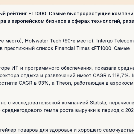
ый рейтинг FT1000: Самые быстрорастущие компани
ра в европейском бизнесе в сферах технологий, раз
 место), Holywater Tech (90-е место), Intergo Telecom
в престижный список Financial Times «FT1000: Самые
кторе ИТ и программного обеспечения, показала сред
 сектора отдыха и развлечений имеет CAGR в 118,7%. I
остигла CAGR в 93%, а Theon, работающая в аэрокос
но с исследовательской компанией Statista, перечисл
среднегодового темпа роста выручки в период с 202
тейлер товаров для здоровья и хорошего самочувстви