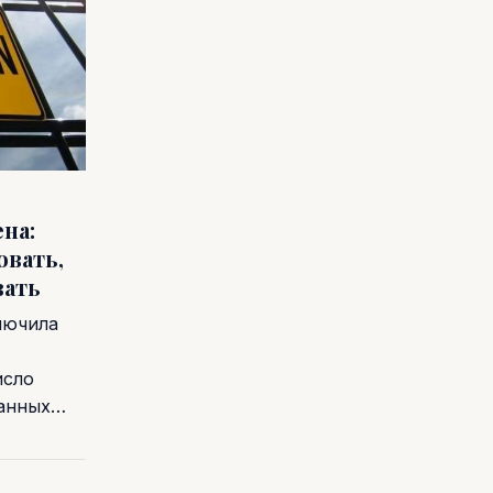
на:
овать,
вать
лючила
исло
ванных…