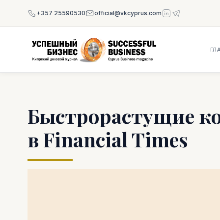
+357 25590530
official@vkcyprus.com
ГЛ
Быстрорастущие к
в Financial Times