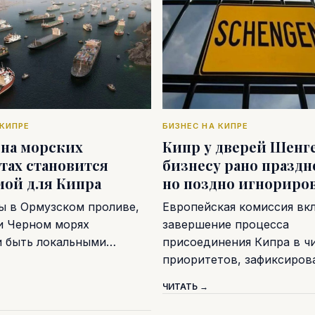
 КИПРЕ
БИЗНЕС НА КИПРЕ
 на морских
Кипр у дверей Шенге
тах становится
бизнесу рано праздн
мой для Кипра
но поздно игнориро
ы в Ормузском проливе,
Европейская комиссия вк
и Черном морях
завершение процесса
и быть локальными…
присоединения Кипра в ч
приоритетов, зафиксиро
ЧИТАТЬ →