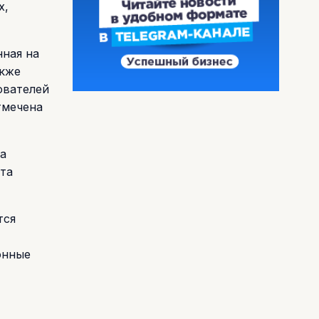
х,
нная на
акже
ователей
тмечена
на
та
тся
онные