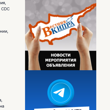
ия,
е CDC
нии,
а,
на