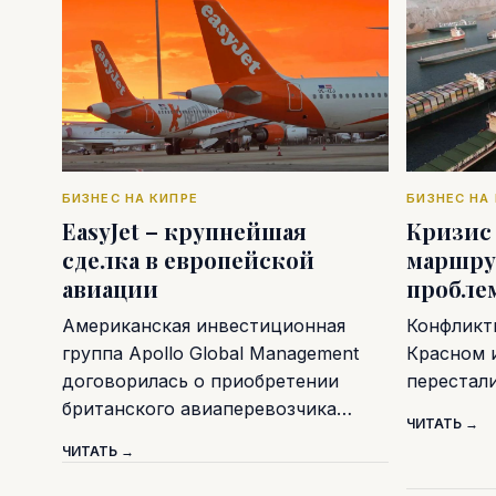
БИЗНЕС НА КИПРЕ
БИЗНЕС НА
EasyJet – крупнейшая
Кризис
сделка в европейской
маршру
авиации
пробле
Американская инвестиционная
Конфликт
группа Apollo Global Management
Красном 
договорилась о приобретении
перестал
британского авиаперевозчика…
ЧИТАТЬ →
ЧИТАТЬ →