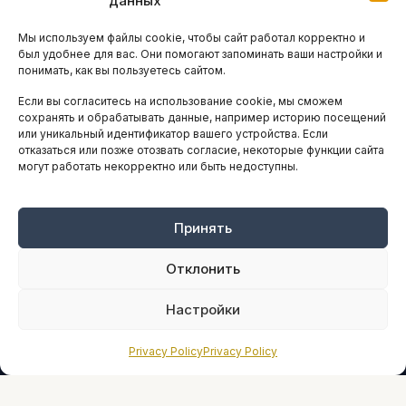
данных
Остальные новости
Мы используем файлы cookie, чтобы сайт работал корректно и
АНАЛИТИКА И СТАТИСТИКА
был удобнее для вас. Они помогают запоминать ваши настройки и
понимать, как вы пользуетесь сайтом.
Если вы согласитесь на использование cookie, мы сможем
ARTICLES IN ENGLISH
сохранять и обрабатывать данные, например историю посещений
или уникальный идентификатор вашего устройства. Если
отказаться или позже отозвать согласие, некоторые функции сайта
могут работать некорректно или быть недоступны.
НАВИГАЦИЯ
Архив материалов
Рекламные услуги
Принять
Оплата онлайн
Отклонить
ПРАВОВАЯ ИНФОРМАЦИЯ
Настройки
Terms And Conditions
Privacy Policy
Privacy Policy
Privacy Policy
About
Sources We Use