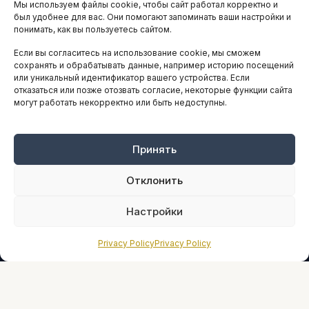
Мы используем файлы cookie, чтобы сайт работал корректно и
АНАЛИТИКА И СТАТИСТИКА
был удобнее для вас. Они помогают запоминать ваши настройки и
понимать, как вы пользуетесь сайтом.
Если вы согласитесь на использование cookie, мы сможем
ARTICLES IN ENGLISH
сохранять и обрабатывать данные, например историю посещений
или уникальный идентификатор вашего устройства. Если
отказаться или позже отозвать согласие, некоторые функции сайта
могут работать некорректно или быть недоступны.
НАВИГАЦИЯ
Архив материалов
Рекламные услуги
Принять
Оплата онлайн
Отклонить
ПРАВОВАЯ ИНФОРМАЦИЯ
Настройки
Terms And Conditions
Privacy Policy
Privacy Policy
Privacy Policy
About
Sources We Use