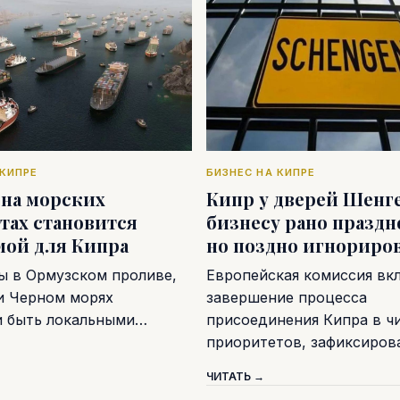
 КИПРЕ
БИЗНЕС НА КИПРЕ
 на морских
Кипр у дверей Шенге
тах становится
бизнесу рано праздн
мой для Кипра
но поздно игнориро
ы в Ормузском проливе,
Европейская комиссия вк
и Черном морях
завершение процесса
и быть локальными…
присоединения Кипра в ч
приоритетов, зафиксиро
ЧИТАТЬ →