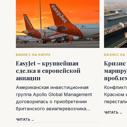
БИЗНЕС НА КИПРЕ
БИЗНЕС НА
EasyJet – крупнейшая
Кризис
сделка в европейской
маршру
авиации
пробле
Американская инвестиционная
Конфликт
группа Apollo Global Management
Красном 
договорилась о приобретении
перестал
британского авиаперевозчика…
ЧИТАТЬ →
ЧИТАТЬ →