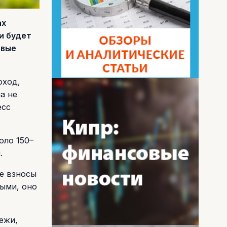
ах
и будет
овые
оход,
а не
есс
оло 150–
.
ые взносы
ными, оно
ежи,