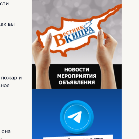
ести
как вы
 пожар и
вное
 она
х