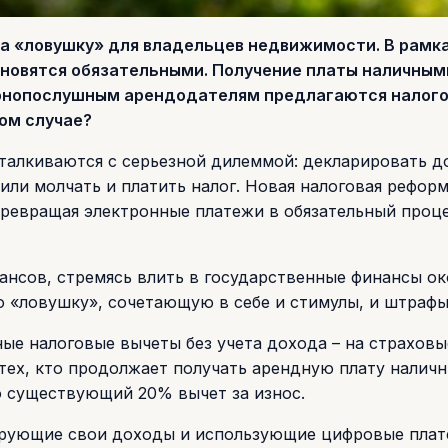
ла «ловушку» для владельцев недвижимости. В рамк
новятся обязательными. Получение платы наличным
аконопослушным арендодателям предлагаются налог
том случае?
талкиваются с серьезной дилеммой: декларировать д
или молчать и платить налог. Новая налоговая реформ
 превращая электронные платежи в обязательный проц
ансов, стремясь влить в государственные финансы ок
 «ловушку», сочетающую в себе и стимулы, и штрафы
ные налоговые вычеты без учета дохода – на страхов
 тех, кто продолжает получать арендную плату налич
о существующий 20% вычет за износ.
ирующие свои доходы и использующие цифровые плат