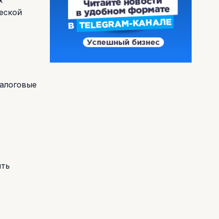
еской
налоговые
ить