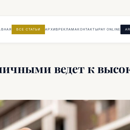
АВНАЯ
ВСЕ СТАТЬИ
АРХИВ
РЕКЛАМА
КОНТАКТЫ
PAY ONLINE
AR
личными ведет к высо