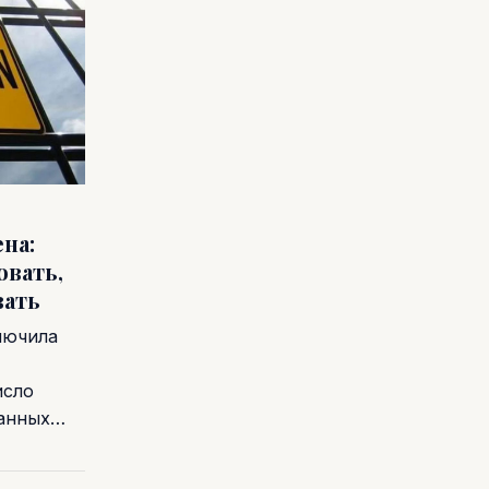
на:
овать,
вать
лючила
исло
ванных…