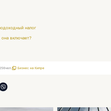
подоходный налог
 она включает?
256
чел.
Бизнес на Кипре