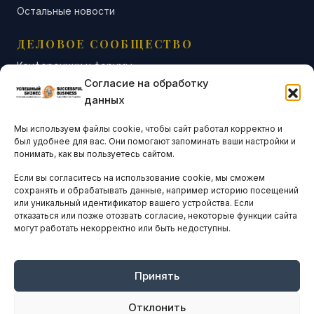
Остальные новости
ДЕЛОВОЕ СООБЩЕСТВО
Конференции и форумы
Согласие на обработку
Бизнес-клубы и ассоциации
данных
Остальные новости
Мы используем файлы cookie, чтобы сайт работал корректно и
АНАЛИТИКА И СТАТИСТИКА
был удобнее для вас. Они помогают запоминать ваши настройки и
понимать, как вы пользуетесь сайтом.
Если вы согласитесь на использование cookie, мы сможем
ARTICLES IN ENGLISH
сохранять и обрабатывать данные, например историю посещений
или уникальный идентификатор вашего устройства. Если
отказаться или позже отозвать согласие, некоторые функции сайта
могут работать некорректно или быть недоступны.
НАВИГАЦИЯ
Архив материалов
Рекламные услуги
Принять
Оплата онлайн
Отклонить