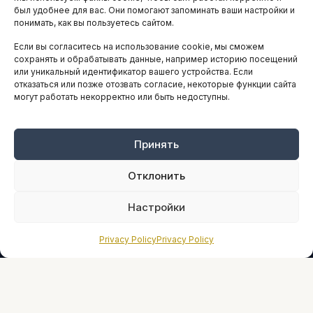
АНАЛИТИКА И СТАТИСТИКА
был удобнее для вас. Они помогают запоминать ваши настройки и
понимать, как вы пользуетесь сайтом.
Если вы согласитесь на использование cookie, мы сможем
ARTICLES IN ENGLISH
сохранять и обрабатывать данные, например историю посещений
или уникальный идентификатор вашего устройства. Если
отказаться или позже отозвать согласие, некоторые функции сайта
могут работать некорректно или быть недоступны.
НАВИГАЦИЯ
Архив материалов
Рекламные услуги
Принять
Оплата онлайн
Отклонить
ПРАВОВАЯ ИНФОРМАЦИЯ
Настройки
Terms And Conditions
Privacy Policy
Privacy Policy
Privacy Policy
About
Sources We Use