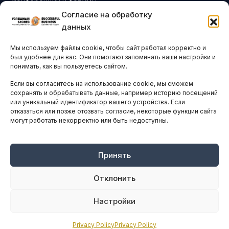
Конференции и форумы
Согласие на обработку
Бизнес-клубы и ассоциации
данных
Остальные новости
Мы используем файлы cookie, чтобы сайт работал корректно и
АНАЛИТИКА И СТАТИСТИКА
был удобнее для вас. Они помогают запоминать ваши настройки и
понимать, как вы пользуетесь сайтом.
Если вы согласитесь на использование cookie, мы сможем
ARTICLES IN ENGLISH
сохранять и обрабатывать данные, например историю посещений
или уникальный идентификатор вашего устройства. Если
отказаться или позже отозвать согласие, некоторые функции сайта
могут работать некорректно или быть недоступны.
НАВИГАЦИЯ
Архив материалов
Рекламные услуги
Принять
Оплата онлайн
Отклонить
ПРАВОВАЯ ИНФОРМАЦИЯ
Настройки
Terms And Conditions
Privacy Policy
Privacy Policy
Privacy Policy