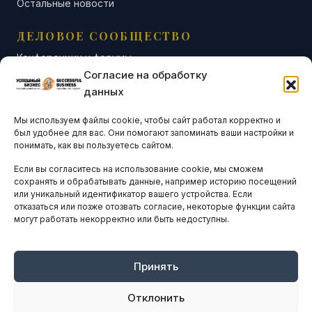
Остальные новости
ДЕЛОВОЕ СООБЩЕСТВО
Конференции и форумы
Согласие на обработку
Бизнес-клубы и ассоциации
данных
Остальные новости
Мы используем файлы cookie, чтобы сайт работал корректно и
АНАЛИТИКА И СТАТИСТИКА
был удобнее для вас. Они помогают запоминать ваши настройки и
понимать, как вы пользуетесь сайтом.
Если вы согласитесь на использование cookie, мы сможем
ARTICLES IN ENGLISH
сохранять и обрабатывать данные, например историю посещений
или уникальный идентификатор вашего устройства. Если
отказаться или позже отозвать согласие, некоторые функции сайта
могут работать некорректно или быть недоступны.
НАВИГАЦИЯ
Архив материалов
Рекламные услуги
Принять
Оплата онлайн
Отклонить