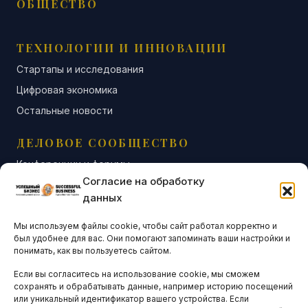
ОБЩЕСТВО
ТЕХНОЛОГИИ И ИННОВАЦИИ
Стартапы и исследования
Цифровая экономика
Остальные новости
ДЕЛОВОЕ СООБЩЕСТВО
Конференции и форумы
Согласие на обработку
Бизнес-клубы и ассоциации
данных
Остальные новости
Мы используем файлы cookie, чтобы сайт работал корректно и
АНАЛИТИКА И СТАТИСТИКА
был удобнее для вас. Они помогают запоминать ваши настройки и
понимать, как вы пользуетесь сайтом.
Если вы согласитесь на использование cookie, мы сможем
ARTICLES IN ENGLISH
сохранять и обрабатывать данные, например историю посещений
или уникальный идентификатор вашего устройства. Если