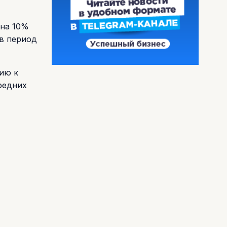
 на 10%
 в период
ию к
редних