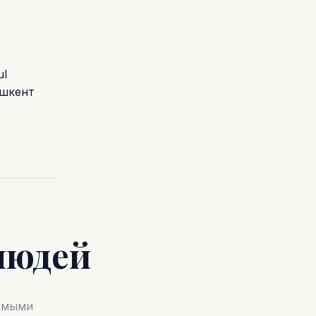
ul
ашкент
людей
самыми