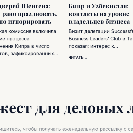
дверей Шенгена:
Кипр и Узбекистан:
 рано праздновать,
контакты на уровне
дно игнорировать
владельцев бизнеса
кая комиссия включила
Визит делегации Successf
ие процесса
Business Leaders’ Club в Т
нения Кипра в число
показал: интерес к…
тов, зафиксированных…
ЧИТАТЬ →
жест для деловых 
шитесь, чтобы получать еженедельную рассылку с 