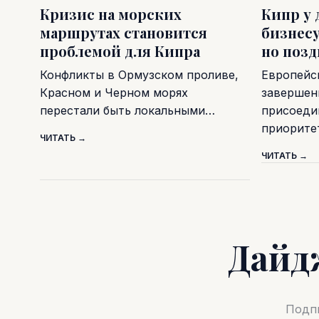
Кризис на морских
Кипр у 
маршрутах становится
бизнесу
проблемой для Кипра
но поз
Конфликты в Ормузском проливе,
Европейс
Красном и Черном морях
завершен
перестали быть локальными…
присоеди
приорите
ЧИТАТЬ →
ЧИТАТЬ →
Дайд
Подпи