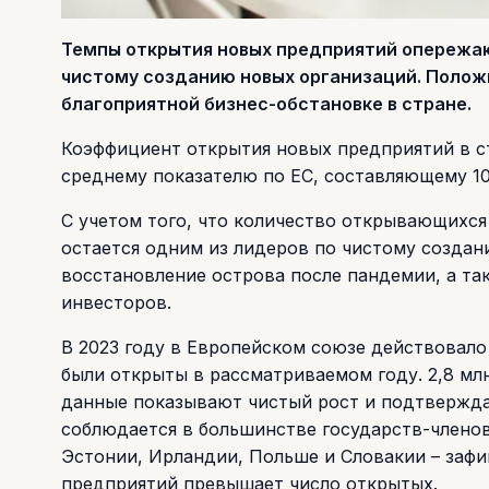
Темпы открытия новых предприятий опережают
чистому созданию новых организаций. Полож
благоприятной бизнес-обстановке в стране.
Коэффициент открытия новых предприятий в стр
среднему показателю по ЕС, составляющему 10
С учетом того, что количество открывающихс
остается одним из лидеров по чистому созда
восстановление острова после пандемии, а т
инвесторов.
В 2023 году в Европейском союзе действовало 
были открыты в рассматриваемом году. 2,8 мл
данные показывают чистый рост и подтвержд
соблюдается в большинстве государств-членов.
Эстонии, Ирландии, Польше и Словакии – зафи
предприятий превышает число открытых.