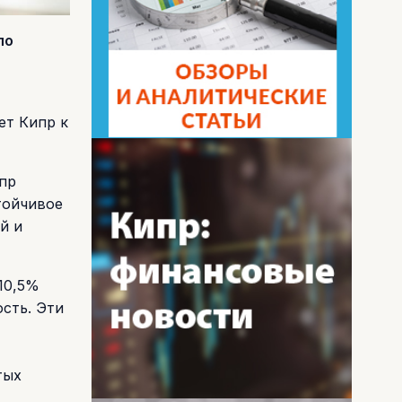
по
ет Кипр к
пр
тойчивое
й и
 10,5%
сть. Эти
,
тых