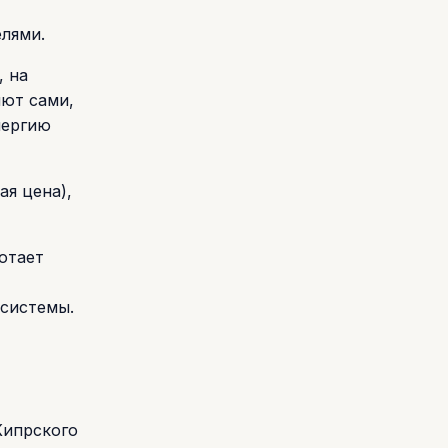
елями.
, на
яют сами,
нергию
я цена),
отает
осистемы.
Кипрского