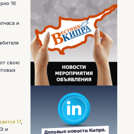
рно 16
лчаса и
ебителя
уют свою
птовых
ается 17
,
Э и