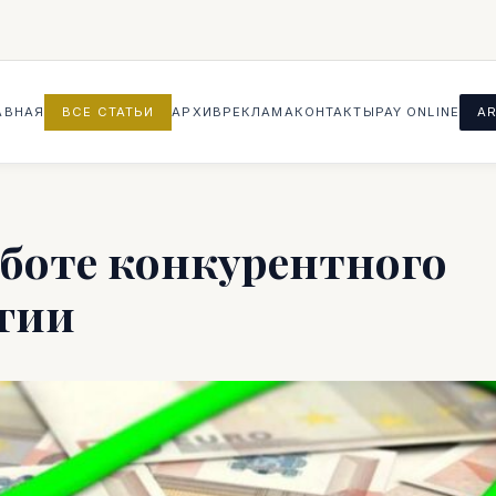
АВНАЯ
ВСЕ СТАТЬИ
АРХИВ
РЕКЛАМА
КОНТАКТЫ
PAY ONLINE
AR
аботе конкурентного
гии