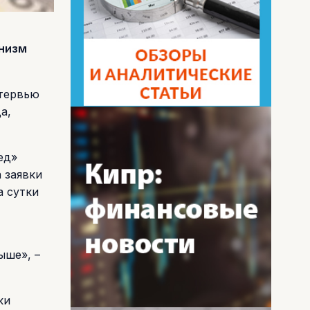
анизм
нтервью
а,
ед»
 заявки
а сутки
ыше», –
ки