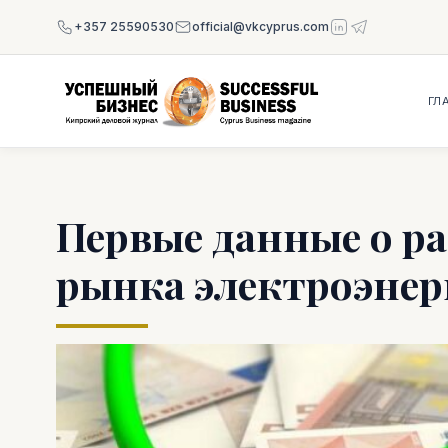
+357 25590530
official@vkcyprus.com
ГЛ
Первые данные о р
рынка электроэнер