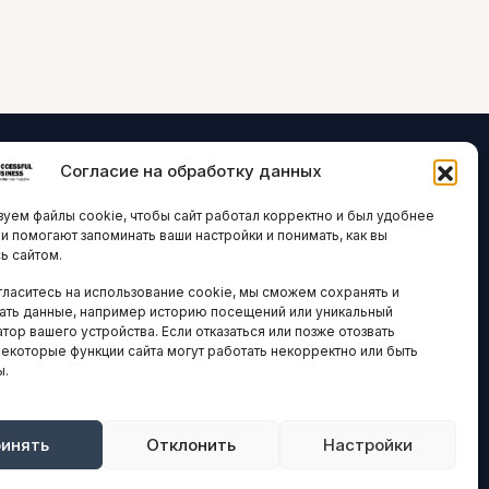
Согласие на обработку данных
ЛОГИИ И
ARTICLES IN
уем файлы cookie, чтобы сайт работал корректно и был удобнее
ВАЦИИ
ENGLISH
ни помогают запоминать ваши настройки и понимать, как вы
ь сайтом.
 исследования
гласитесь на использование cookie, мы сможем сохранять и
кономика
НАВИГАЦИЯ
ать данные, например историю посещений или уникальный
новости
тор вашего устройства. Если отказаться или позже отозвать
Архив материалов
некоторые функции сайта могут работать некорректно или быть
ы.
Рекламные услуги
ОЕ
ЕСТВО
Оплата онлайн
и и форумы
инять
Отклонить
Настройки
ПРАВОВАЯ
ы и ассоциации
ИНФОРМАЦИЯ