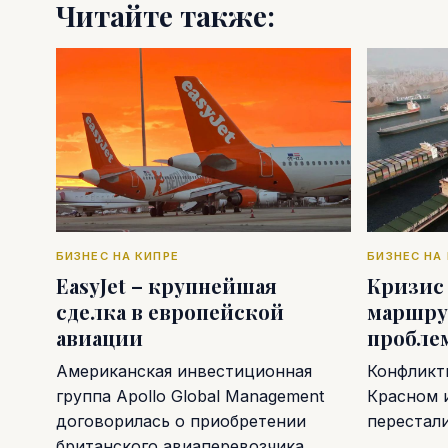
Читайте также:
БИЗНЕС НА КИПРЕ
БИЗНЕС НА
EasyJet – крупнейшая
Кризис
сделка в европейской
маршру
авиации
пробле
Американская инвестиционная
Конфликт
группа Apollo Global Management
Красном 
договорилась о приобретении
перестал
британского авиаперевозчика…