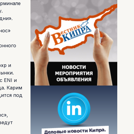
ерминале
.
дни».
нос»
онного
охр и
рынки.
с ENI и
да. Карим
дится под
с»,
ведут