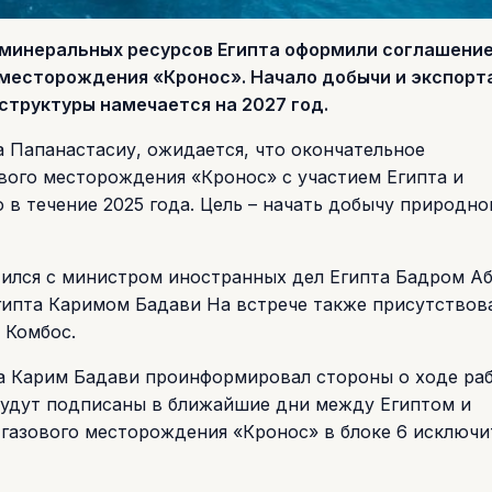
 минеральных ресурсов Египта оформили соглашение
 месторождения «Кронос». Начало добычи и экспорт
структуры намечается на 2027 год.
 Папанастасиу, ожидается, что окончательное
вого месторождения «Кронос» с участием Египта и
 в течение 2025 года. Цель – начать добычу природног
ился с министром иностранных дел Египта Бадром А
гипта Каримом Бадави На встрече также присутствов
 Комбос.
а Карим Бадави проинформировал стороны о ходе раб
будут подписаны в ближайшие дни между Египтом и
е газового месторождения «Кронос» в блоке 6 исключ