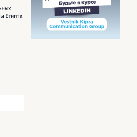
ьных
ы Египта.