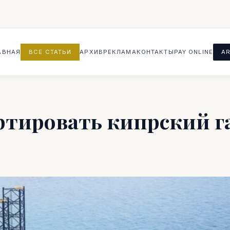
АВНАЯ
ВСЕ СТАТЬИ
АРХИВ
РЕКЛАМА
КОНТАКТЫ
PAY ONLINE
AR
ртировать кипрский га