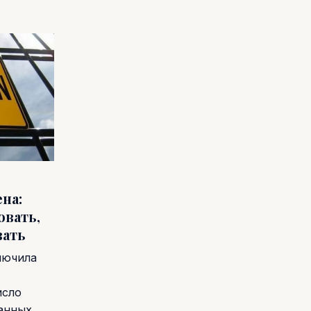
на:
овать,
вать
лючила
исло
ванных…