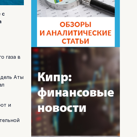
 с
а
о газа в
бдель Аты
ал
от и
ительной