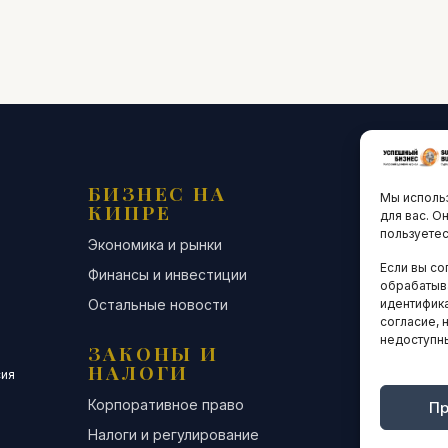
БИЗНЕС НА
ТЕХНО
Мы использ
КИПРЕ
ИННО
для вас. О
пользуетес
Экономика и рынки
Стартапы и
Если вы со
Финансы и инвестиции
Цифровая э
обрабатыв
Остальные новости
Остальные 
идентифика
согласие, 
недоступн
ЗАКОНЫ И
ДЕЛОВ
НАЛОГИ
СООБЩ
сия
Корпоративное право
Конференци
Пр
Налоги и регулирование
Бизнес-клуб