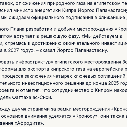
авок, от сжижения природного газа на египетском т
яснил министр энергетики Кипра Йоргос Папанастасиу
и мы ожидаем официального подписания в ближайшие 
ного Плана разработки и добычи месторождения «Кро
иптом вступает в решающую фазу. «Мы действуем в
, стремясь к достижению окончательного инвестици
а в 2027 году», – сказал Йоргос Папанастасиу.
зовать инфраструктуру египетского месторождения З
тформы для экспорта кипрского газа на европейские 
в процессе заключения четырех ключевых соглашений 
чательного инвестиционного решения до конца 2025 го
роекта и отметил, что сотрудничество с Кипром нахо
дель Фаттаха ас-Сиси.
между двумя странами за рамки месторождения «Кроно
я основное внимание уделяется «Кроносу», они также 
ждения «Афродита».