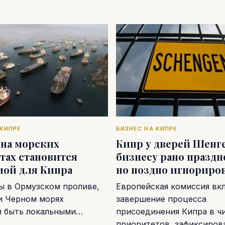
 КИПРЕ
БИЗНЕС НА КИПРЕ
 на морских
Кипр у дверей Шенге
тах становится
бизнесу рано праздн
мой для Кипра
но поздно игнориро
ы в Ормузском проливе,
Европейская комиссия вк
и Черном морях
завершение процесса
и быть локальными…
присоединения Кипра в ч
приоритетов, зафиксиро