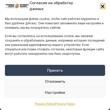
Согласие на обработку
Бизнес-клубы и ассоциации
данных
Остальные новости
Мы используем файлы cookie, чтобы сайт работал корректно и
АНАЛИТИКА И СТАТИСТИКА
был удобнее для вас. Они помогают запоминать ваши настройки и
понимать, как вы пользуетесь сайтом.
Если вы согласитесь на использование cookie, мы сможем
ARTICLES IN ENGLISH
сохранять и обрабатывать данные, например историю посещений
или уникальный идентификатор вашего устройства. Если
отказаться или позже отозвать согласие, некоторые функции сайта
НАВИГАЦИЯ
могут работать некорректно или быть недоступны.
Архив материалов
Рекламные услуги
Принять
Оплата онлайн
Отклонить
ПРАВОВАЯ ИНФОРМАЦИЯ
Настройки
Terms And Conditions
Privacy Policy
Privacy Policy
Privacy Policy