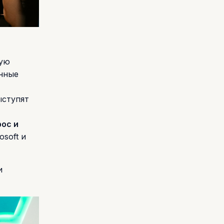
ную
енные
ыступят
ос и
osoft и
и