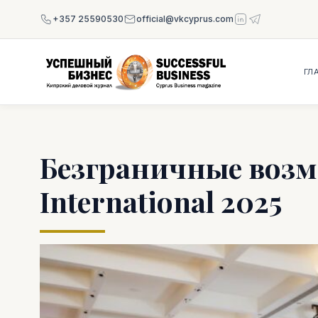
+357 25590530
official@vkcyprus.com
ГЛ
Безграничные возм
International 2025