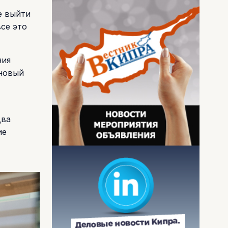
е выйти
се это
ния
 новый
два
ие