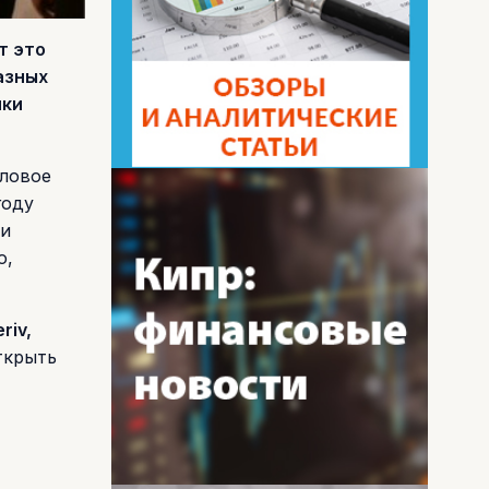
т это
азных
ики
еловое
году
 и
о,
riv,
ткрыть