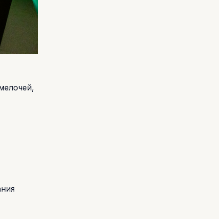
мелочей,
ания