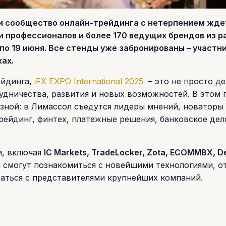
о, и сообщество онлайн-трейдинга с нетерпением жде
и профессионалов и более 170 ведущих брендов из р
по 19 июня. Все стенды уже забронированы – участн
ах.
ейдинга,
iFX EXPO International 2025
– это не просто д
удничества, развития и новых возможностей. В этом 
зной: в Лимассол съедутся лидеры мнений, новаторы
рейдинг, финтех, платежные решения, банковское дел
и, включая
IC Markets, TradeLocker, Zota, ECOMMBX, De
 смогут познакомиться с новейшими технологиями, о
щаться с представителями крупнейших компаний.