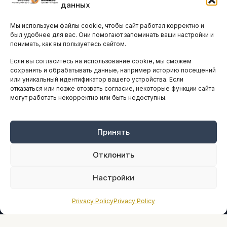
данных
Остальные новости
Мы используем файлы cookie, чтобы сайт работал корректно и
АНАЛИТИКА И СТАТИСТИКА
был удобнее для вас. Они помогают запоминать ваши настройки и
понимать, как вы пользуетесь сайтом.
Если вы согласитесь на использование cookie, мы сможем
ARTICLES IN ENGLISH
сохранять и обрабатывать данные, например историю посещений
или уникальный идентификатор вашего устройства. Если
отказаться или позже отозвать согласие, некоторые функции сайта
могут работать некорректно или быть недоступны.
НАВИГАЦИЯ
Архив материалов
Рекламные услуги
Принять
Оплата онлайн
Отклонить
ПРАВОВАЯ ИНФОРМАЦИЯ
Настройки
Terms And Conditions
Privacy Policy
Privacy Policy
Privacy Policy
About