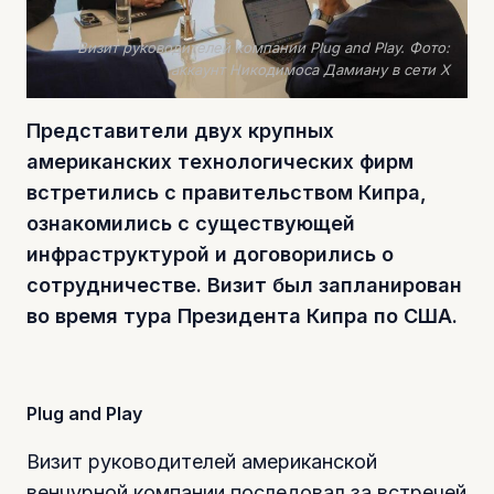
Визит руководителей компании Plug and Play. Фото:
аккаунт Никодимоса Дамиану в сети Х
Представители двух крупных
американских технологических фирм
встретились с правительством Кипра,
ознакомились с существующей
инфраструктурой и договорились о
сотрудничестве. Визит был запланирован
во время тура Президента Кипра по США.
Plug and Play
Визит руководителей американской
венчурной компании последовал за встречей