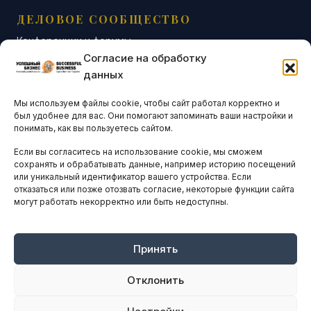
ДЕЛОВОЕ СООБЩЕСТВО
Конференции и форумы
Согласие на обработку
Бизнес-клубы и ассоциации
данных
Остальные новости
Мы используем файлы cookie, чтобы сайт работал корректно и
АНАЛИТИКА И СТАТИСТИКА
был удобнее для вас. Они помогают запоминать ваши настройки и
понимать, как вы пользуетесь сайтом.
Если вы согласитесь на использование cookie, мы сможем
ARTICLES IN ENGLISH
сохранять и обрабатывать данные, например историю посещений
или уникальный идентификатор вашего устройства. Если
отказаться или позже отозвать согласие, некоторые функции сайта
могут работать некорректно или быть недоступны.
НАВИГАЦИЯ
Архив материалов
Рекламные услуги
Принять
Оплата онлайн
Отклонить
ПРАВОВАЯ ИНФОРМАЦИЯ