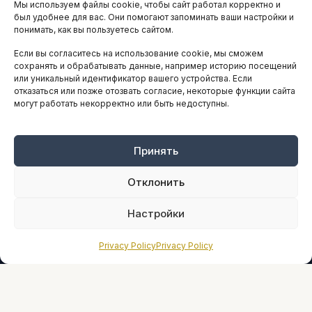
Мы используем файлы cookie, чтобы сайт работал корректно и
АНАЛИТИКА И СТАТИСТИКА
был удобнее для вас. Они помогают запоминать ваши настройки и
понимать, как вы пользуетесь сайтом.
Если вы согласитесь на использование cookie, мы сможем
ARTICLES IN ENGLISH
сохранять и обрабатывать данные, например историю посещений
или уникальный идентификатор вашего устройства. Если
отказаться или позже отозвать согласие, некоторые функции сайта
НАВИГАЦИЯ
могут работать некорректно или быть недоступны.
Архив материалов
Рекламные услуги
Принять
Оплата онлайн
Отклонить
ПРАВОВАЯ ИНФОРМАЦИЯ
Настройки
Terms And Conditions
Privacy Policy
Privacy Policy
Privacy Policy
About
Sources We Use