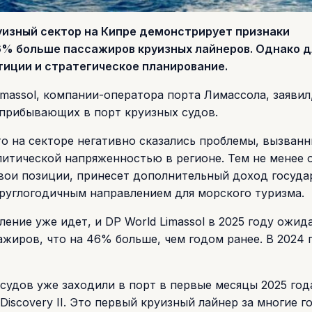
уизный сектор на Кипре демонстрирует признаки
6% больше пассажиров круизных лайнеров. Однако д
иции и стратегическое планирование.
massol, компании-оператора порта Лимассола, заявил,
 прибывающих в порт круизных судов.
то на секторе негативно сказались проблемы, вызван
итической напряженностью в регионе. Тем не менее 
свои позиции, принесет дополнительный доход госуда
круглогодичным направлением для морского туризма.
ение уже идет, и DP World Limassol в 2025 году ожид
ажиров, что на 46% больше, чем годом ранее. В 2024 
судов уже заходили в порт в первые месяцы 2025 год
Discovery II. Это первый круизный лайнер за многие г