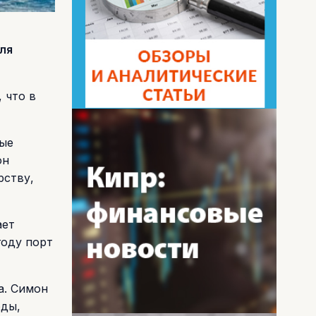
ля
 что в
ные
он
рству,
ает
году порт
а. Симон
оды,