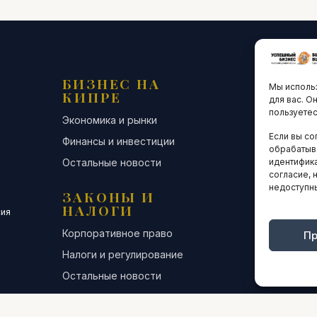
БИЗНЕС НА
ТЕХНО
Мы использ
КИПРЕ
ИННО
для вас. О
пользуетес
Экономика и рынки
Стартапы и
Если вы со
Финансы и инвестиции
Цифровая э
обрабатыв
Остальные новости
Остальные 
идентифика
согласие, 
недоступн
ЗАКОНЫ И
ДЕЛОВ
НАЛОГИ
СООБЩ
сия
Корпоративное право
Конференци
Пр
Налоги и регулирование
Бизнес-клуб
Остальные новости
Остальные 
ИНТЕРВЬЮ
АНАЛИ