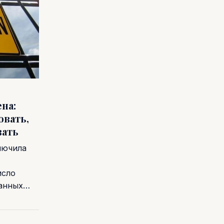
на:
овать,
вать
лючила
исло
ванных…