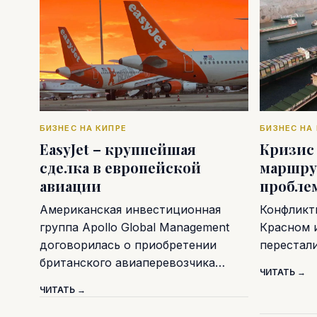
БИЗНЕС НА КИПРЕ
БИЗНЕС НА
EasyJet – крупнейшая
Кризис
сделка в европейской
маршру
авиации
пробле
Американская инвестиционная
Конфликт
группа Apollo Global Management
Красном 
договорилась о приобретении
перестал
британского авиаперевозчика…
ЧИТАТЬ →
ЧИТАТЬ →