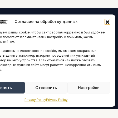
Согласие на обработку данных
ЛОГИИ И
ARTICLES IN
уем файлы cookie, чтобы сайт работал корректно и был удобнее
ВАЦИИ
ENGLISH
ни помогают запоминать ваши настройки и понимать, как вы
ь сайтом.
 исследования
гласитесь на использование cookie, мы сможем сохранять и
кономика
НАВИГАЦИЯ
ать данные, например историю посещений или уникальный
новости
тор вашего устройства. Если отказаться или позже отозвать
Архив материалов
некоторые функции сайта могут работать некорректно или быть
ы.
Рекламные услуги
ОЕ
ЕСТВО
Оплата онлайн
и и форумы
инять
Отклонить
Настройки
ПРАВОВАЯ
ы и ассоциации
ИНФОРМАЦИЯ
Privacy Policy
Privacy Policy
новости
Terms And Conditions
Privacy Policy
ТИКА И