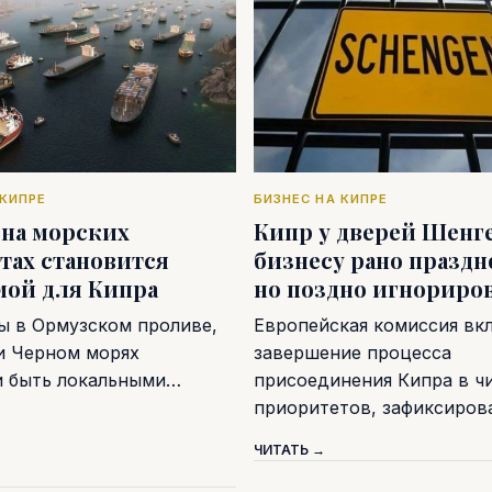
 КИПРЕ
БИЗНЕС НА КИПРЕ
 на морских
Кипр у дверей Шенге
тах становится
бизнесу рано праздн
мой для Кипра
но поздно игнориро
ы в Ормузском проливе,
Европейская комиссия вк
и Черном морях
завершение процесса
и быть локальными…
присоединения Кипра в ч
приоритетов, зафиксиро
ЧИТАТЬ →