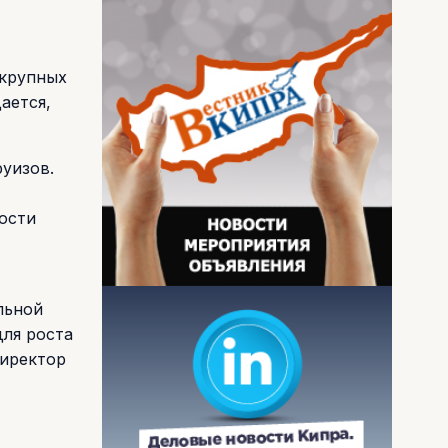
 крупных
дается,
руизов.
ости
льной
ля роста
директор