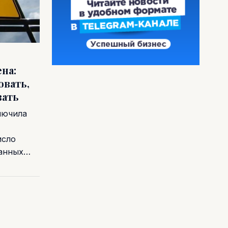
на:
овать,
вать
лючила
исло
ванных…