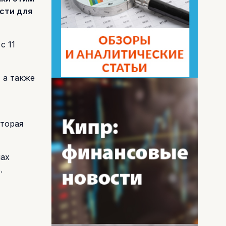
сти для
с 11
 а также
оторая
лах
.