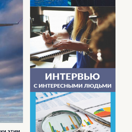
eepik.com
ики этим