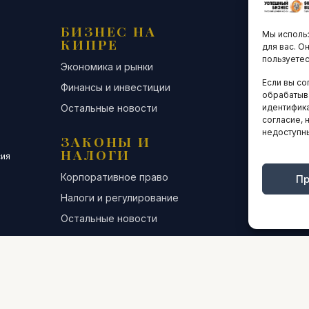
БИЗНЕС НА
ТЕХНО
Мы использ
КИПРЕ
ИННО
для вас. О
пользуетес
Экономика и рынки
Стартапы и
Если вы со
Финансы и инвестиции
Цифровая э
обрабатыв
Остальные новости
Остальные 
идентифика
согласие, 
недоступн
ЗАКОНЫ И
ДЕЛОВ
НАЛОГИ
СООБЩ
сия
Корпоративное право
Конференци
Пр
Налоги и регулирование
Бизнес-клуб
Остальные новости
Остальные 
ИНТЕРВЬЮ
АНАЛИ
СТАТИ
ОБЩЕСТВО