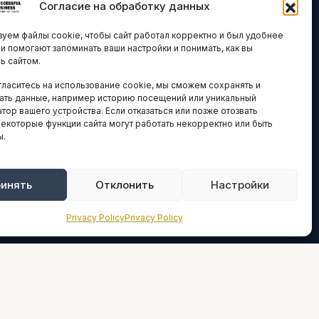
Согласие на обработку данных
ЛОГИИ И
ARTICLES IN
уем файлы cookie, чтобы сайт работал корректно и был удобнее
ВАЦИИ
ENGLISH
ни помогают запоминать ваши настройки и понимать, как вы
ь сайтом.
 исследования
гласитесь на использование cookie, мы сможем сохранять и
кономика
НАВИГАЦИЯ
ать данные, например историю посещений или уникальный
новости
тор вашего устройства. Если отказаться или позже отозвать
Архив материалов
некоторые функции сайта могут работать некорректно или быть
ы.
Рекламные услуги
ОЕ
ЕСТВО
Оплата онлайн
и и форумы
инять
Отклонить
Настройки
ПРАВОВАЯ
ы и ассоциации
ИНФОРМАЦИЯ
Privacy Policy
Privacy Policy
новости
Terms And Conditions
Privacy Policy
ТИКА И
СТИКА
About
Sources We Use