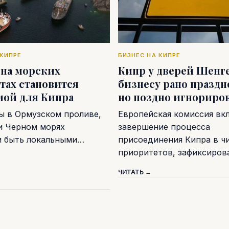
 КИПРЕ
БИЗНЕС НА КИПРЕ
 на морских
Кипр у дверей Шенге
тах становится
бизнесу рано праздн
мой для Кипра
но поздно игнориро
ы в Ормузском проливе,
Европейская комиссия вк
и Черном морях
завершение процесса
и быть локальными…
присоединения Кипра в ч
приоритетов, зафиксиро
ЧИТАТЬ →