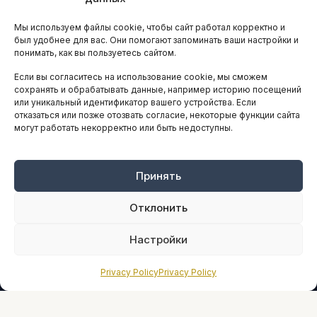
Остальные новости
Мы используем файлы cookie, чтобы сайт работал корректно и
АНАЛИТИКА И СТАТИСТИКА
был удобнее для вас. Они помогают запоминать ваши настройки и
понимать, как вы пользуетесь сайтом.
Если вы согласитесь на использование cookie, мы сможем
ARTICLES IN ENGLISH
сохранять и обрабатывать данные, например историю посещений
или уникальный идентификатор вашего устройства. Если
отказаться или позже отозвать согласие, некоторые функции сайта
могут работать некорректно или быть недоступны.
НАВИГАЦИЯ
Архив материалов
Рекламные услуги
Принять
Оплата онлайн
Отклонить
ПРАВОВАЯ ИНФОРМАЦИЯ
Настройки
Terms And Conditions
Privacy Policy
Privacy Policy
Privacy Policy
About
Sources We Use