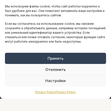
Мы используем файлы cookie, чтобы сайт работал корректно и
АНАЛИТИКА И СТАТИСТИКА
был удобнее для вас. Они помогают запоминать ваши настройки и
понимать, как вы пользуетесь сайтом.
Если вы согласитесь на использование cookie, мы сможем
ARTICLES IN ENGLISH
сохранять и обрабатывать данные, например историю посещений
или уникальный идентификатор вашего устройства. Если
отказаться или позже отозвать согласие, некоторые функции сайта
могут работать некорректно или быть недоступны.
НАВИГАЦИЯ
Архив материалов
Рекламные услуги
Принять
Оплата онлайн
Отклонить
ПРАВОВАЯ ИНФОРМАЦИЯ
Настройки
Terms And Conditions
Privacy Policy
Privacy Policy
Privacy Policy
About
Sources We Use