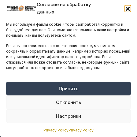
Согласие на обработку
Бизнес-клубы и ассоциации
данных
Остальные новости
Мы используем файлы cookie, чтобы сайт работал корректно и
АНАЛИТИКА И СТАТИСТИКА
был удобнее для вас. Они помогают запоминать ваши настройки и
понимать, как вы пользуетесь сайтом.
Если вы согласитесь на использование cookie, мы сможем
ARTICLES IN ENGLISH
сохранять и обрабатывать данные, например историю посещений
или уникальный идентификатор вашего устройства. Если
отказаться или позже отозвать согласие, некоторые функции сайта
могут работать некорректно или быть недоступны.
НАВИГАЦИЯ
Архив материалов
Рекламные услуги
Принять
Оплата онлайн
Отклонить
ПРАВОВАЯ ИНФОРМАЦИЯ
Настройки
Terms And Conditions
Privacy Policy
Privacy Policy
Privacy Policy