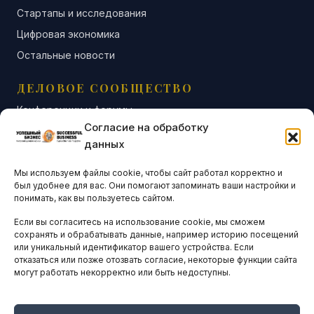
Стартапы и исследования
Цифровая экономика
Остальные новости
ДЕЛОВОЕ СООБЩЕСТВО
Конференции и форумы
Согласие на обработку
Бизнес-клубы и ассоциации
данных
Остальные новости
Мы используем файлы cookie, чтобы сайт работал корректно и
АНАЛИТИКА И СТАТИСТИКА
был удобнее для вас. Они помогают запоминать ваши настройки и
понимать, как вы пользуетесь сайтом.
Если вы согласитесь на использование cookie, мы сможем
ARTICLES IN ENGLISH
сохранять и обрабатывать данные, например историю посещений
или уникальный идентификатор вашего устройства. Если
отказаться или позже отозвать согласие, некоторые функции сайта
могут работать некорректно или быть недоступны.
НАВИГАЦИЯ
Архив материалов