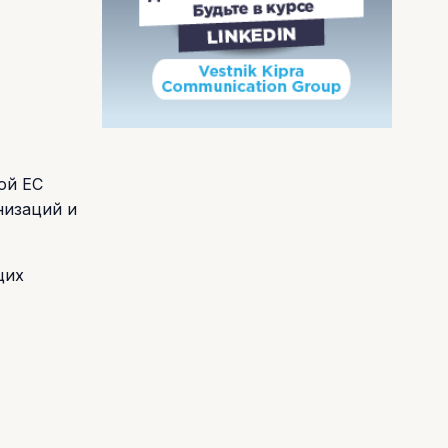
ой ЕС
низаций и
щих