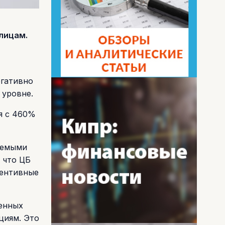
лицам.
егативно
 уровне.
я с 460%
аемыми
 что ЦБ
вентивные
ченных
циям. Это