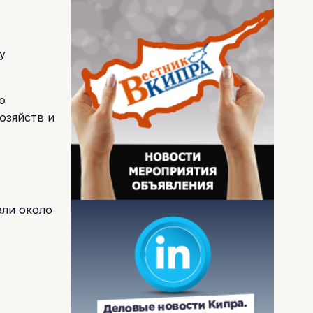
у
ю
озяйств и
али около