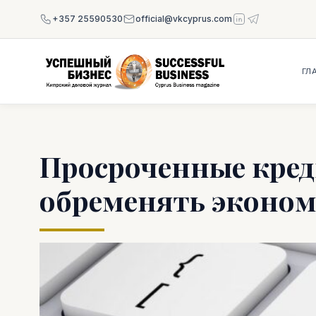
+357 25590530
official@vkcyprus.com
ГЛ
Просроченные кре
обременять эконо