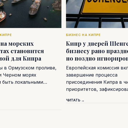
 КИПРЕ
БИЗНЕС НА КИПРЕ
 на морских
Кипр у дверей Шенге
тах становится
бизнесу рано праздн
мой для Кипра
но поздно игнориро
ы в Ормузском проливе,
Европейская комиссия вк
и Черном морях
завершение процесса
и быть локальными…
присоединения Кипра в ч
приоритетов, зафиксиро
ЧИТАТЬ →