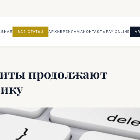
АВНАЯ
ВСЕ СТАТЬИ
АРХИВ
РЕКЛАМА
КОНТАКТЫ
PAY ONLINE
AR
диты продолжают
мику