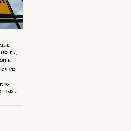
на:
овать,
вать
лючила
исло
ванных…