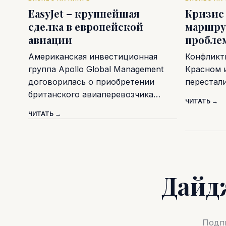
EasyJet – крупнейшая
Кризис
сделка в европейской
маршру
авиации
пробле
Американская инвестиционная
Конфликт
группа Apollo Global Management
Красном 
договорилась о приобретении
перестал
британского авиаперевозчика…
ЧИТАТЬ →
ЧИТАТЬ →
Дайд
Подпи