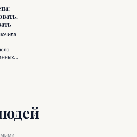
на:
овать,
вать
лючила
исло
ванных…
людей
самыми