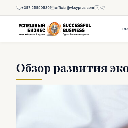
+357 25590530
official@vkcyprus.com
ГЛ
Обзор развития эко