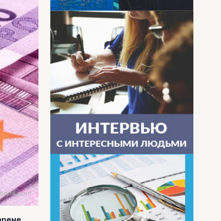
eepik.com
арене.