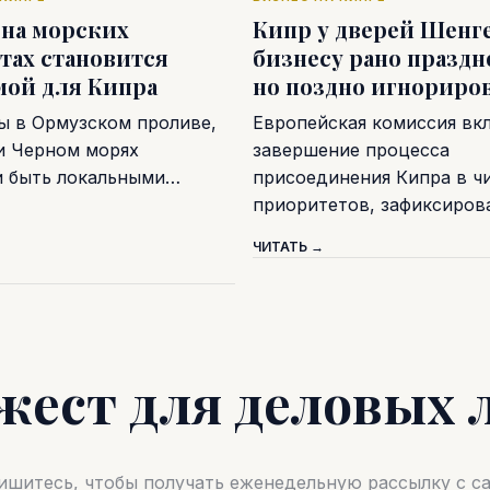
 на морских
Кипр у дверей Шенге
тах становится
бизнесу рано праздн
мой для Кипра
но поздно игнориро
ы в Ормузском проливе,
Европейская комиссия вк
и Черном морях
завершение процесса
и быть локальными…
присоединения Кипра в ч
приоритетов, зафиксиро
ЧИТАТЬ →
жест для деловых 
шитесь, чтобы получать еженедельную рассылку с 