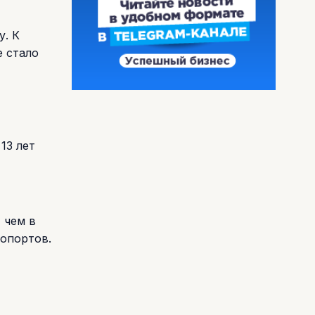
у. К
е стало
13 лет
 чем в
ропортов.