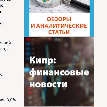
ых
?
й.
енний
во, а
во
вен 3,9%.