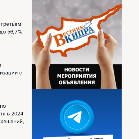
 третьем
 до 56,7%
е
изации с
 по
тя в 2024
 решений,