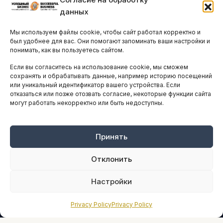
Бизнес-клубы и ассоциации
данных
Остальные новости
Мы используем файлы cookie, чтобы сайт работал корректно и
АНАЛИТИКА И СТАТИСТИКА
был удобнее для вас. Они помогают запоминать ваши настройки и
понимать, как вы пользуетесь сайтом.
Если вы согласитесь на использование cookie, мы сможем
ARTICLES IN ENGLISH
сохранять и обрабатывать данные, например историю посещений
или уникальный идентификатор вашего устройства. Если
отказаться или позже отозвать согласие, некоторые функции сайта
могут работать некорректно или быть недоступны.
НАВИГАЦИЯ
Архив материалов
Рекламные услуги
Принять
Оплата онлайн
Отклонить
ПРАВОВАЯ ИНФОРМАЦИЯ
Настройки
Terms And Conditions
Privacy Policy
Privacy Policy
Privacy Policy
About