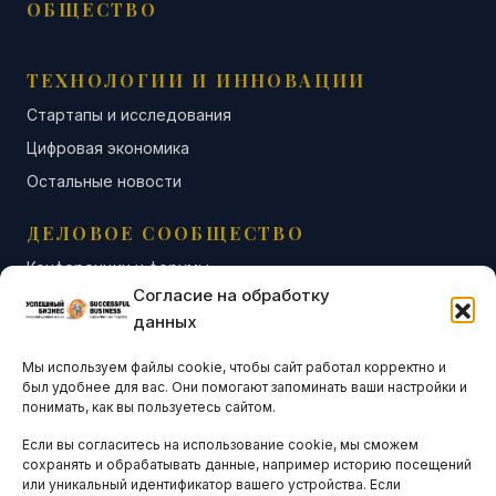
ОБЩЕСТВО
ТЕХНОЛОГИИ И ИННОВАЦИИ
Стартапы и исследования
Цифровая экономика
Остальные новости
ДЕЛОВОЕ СООБЩЕСТВО
Конференции и форумы
Согласие на обработку
Бизнес-клубы и ассоциации
данных
Остальные новости
Мы используем файлы cookie, чтобы сайт работал корректно и
АНАЛИТИКА И СТАТИСТИКА
был удобнее для вас. Они помогают запоминать ваши настройки и
понимать, как вы пользуетесь сайтом.
Если вы согласитесь на использование cookie, мы сможем
ARTICLES IN ENGLISH
сохранять и обрабатывать данные, например историю посещений
или уникальный идентификатор вашего устройства. Если