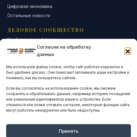
Цифровая экономика
Остальные новости
ДЕЛОВОЕ СООБЩЕСТВО
Конференции и форумы
Согласие на обработку
Бизнес-клубы и ассоциации
данных
Остальные новости
Мы используем файлы cookie, чтобы сайт работал корректно и
АНАЛИТИКА И СТАТИСТИКА
был удобнее для вас. Они помогают запоминать ваши настройки и
понимать, как вы пользуетесь сайтом.
Если вы согласитесь на использование cookie, мы сможем
ARTICLES IN ENGLISH
сохранять и обрабатывать данные, например историю посещений
или уникальный идентификатор вашего устройства. Если
отказаться или позже отозвать согласие, некоторые функции сайта
могут работать некорректно или быть недоступны.
НАВИГАЦИЯ
Архив материалов
Рекламные услуги
Принять