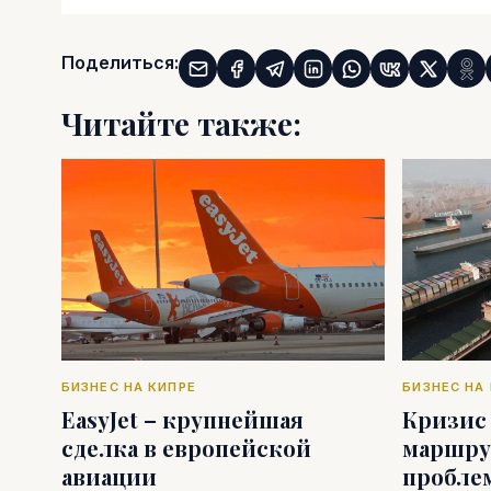
Поделиться:
Читайте также:
БИЗНЕС НА КИПРЕ
БИЗНЕС НА
EasyJet – крупнейшая
Кризис
сделка в европейской
маршру
авиации
пробле