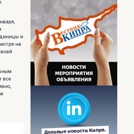
о
нваря,
и
единицы и
мотря на
своей
ивным
л все
ивно,
ия