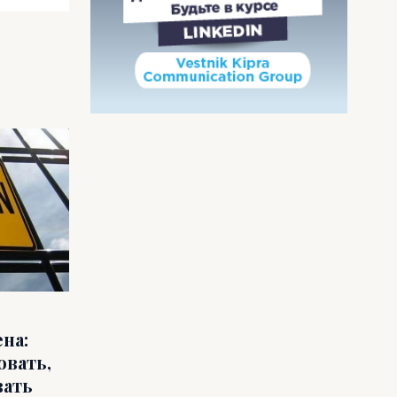
на:
овать,
вать