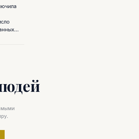
лючила
исло
ванных…
людей
самыми
ру.