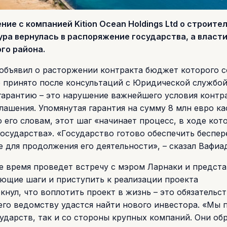
е с компанией Kition Ocean Holdings Ltd о строите
ура вернулась в распоряжение государства, а власти
го района.
объявил о расторжении контракта бюджет которого с
ло принято после консультаций с Юридической службой
гарантию – это нарушение важнейшего условия контра
лашения. Упомянутая гарантия на сумму 8 млн евро ка
 его словам, этот шаг «начинает процесс, в ходе кот
осударства». «Государство готово обеспечить беспе
 для продолжения его деятельности», – сказал Вафиа
е время проведет встречу с мэром Ларнаки и предст
ющие шаги и приступить к реализации проекта
нул, что воплотить проект в жизнь – это обязательс
 его ведомству удастся найти нового инвестора. «Мы 
сударств, так и со стороны крупных компаний. Они о