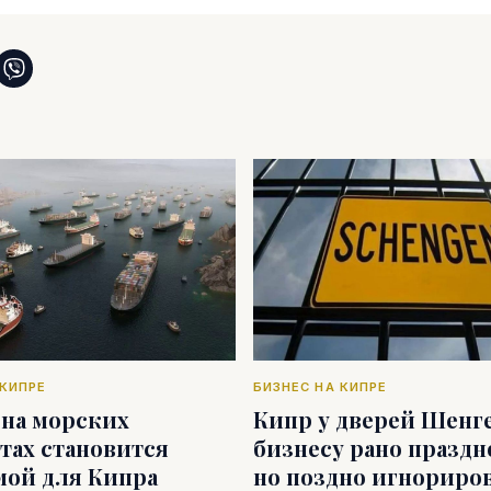
 КИПРЕ
БИЗНЕС НА КИПРЕ
 на морских
Кипр у дверей Шенге
тах становится
бизнесу рано праздн
мой для Кипра
но поздно игнориро