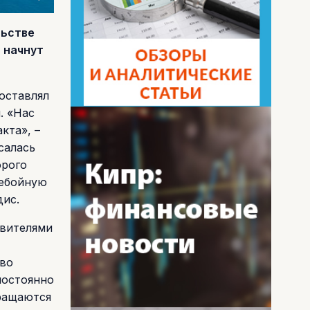
льстве
 начнут
оставлял
. «Нас
кта», –
салась
орого
ребойную
дис.
авителями
тво
постоянно
бращаются