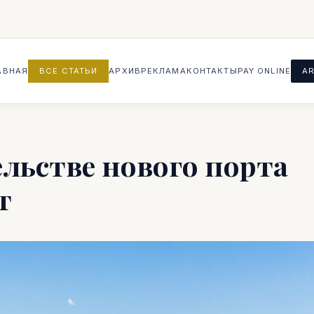
АВНАЯ
ВСЕ СТАТЬИ
АРХИВ
РЕКЛАМА
КОНТАКТЫ
PAY ONLINE
AR
льстве нового порта
т