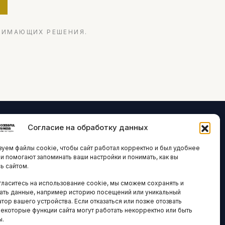
НИМАЮЩИХ РЕШЕНИЯ.
Согласие на обработку данных
ЛОГИИ И
ARTICLES IN
уем файлы cookie, чтобы сайт работал корректно и был удобнее
ВАЦИИ
ENGLISH
ни помогают запоминать ваши настройки и понимать, как вы
ь сайтом.
 исследования
гласитесь на использование cookie, мы сможем сохранять и
кономика
НАВИГАЦИЯ
ать данные, например историю посещений или уникальный
новости
тор вашего устройства. Если отказаться или позже отозвать
Архив материалов
некоторые функции сайта могут работать некорректно или быть
ы.
Рекламные услуги