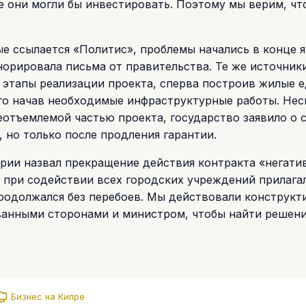
е они могли бы инвестировать. Поэтому мы верим, чт
е ссылается «Политис», проблемы начались в конце я
норировала письма от правительства. Те же источник
 этапы реализации проекта, сперва построив жилые 
го начав необходимые инфраструктурные работы. Нес
еотъемлемой частью проекта, государство заявило о 
 но только после продления гарантии.
рии назвал прекращение действия контракта «негат
 при содействии всех городских учреждений прилага
продолжался без перебоев. Мы действовали конструкт
ованными сторонами и министром, чтобы найти решен
Бизнес на Кипре