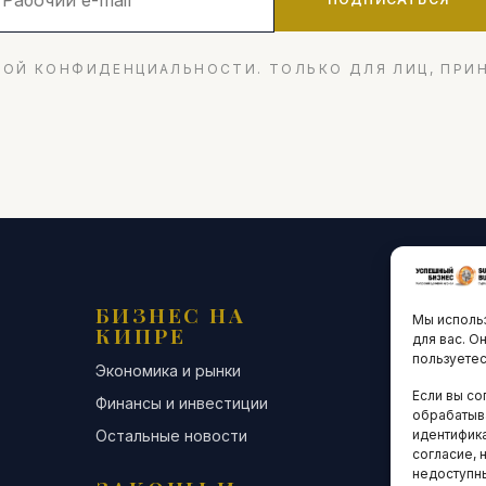
ОЙ КОНФИДЕНЦИАЛЬНОСТИ. ТОЛЬКО ДЛЯ ЛИЦ, ПРИ
БИЗНЕС НА
ТЕХНО
Мы использ
КИПРЕ
ИННО
для вас. О
пользуетес
Экономика и рынки
Стартапы и
Если вы со
Финансы и инвестиции
Цифровая э
обрабатыв
Остальные новости
Остальные 
идентифика
согласие, 
недоступн