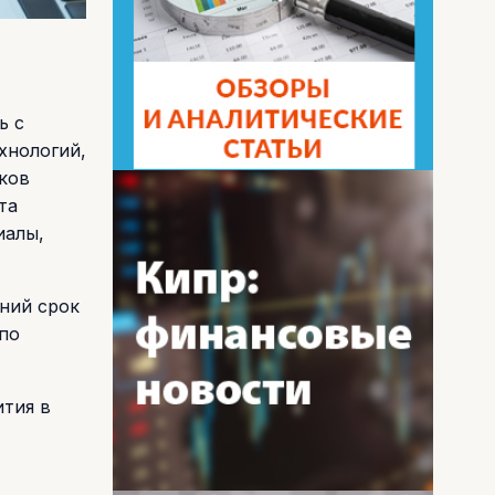
ь с
хнологий,
ков
та
иалы,
йний срок
по
тия в