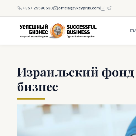
+357 25590530
official@vkcyprus.com
ГЛ
Израильский фонд
бизнес