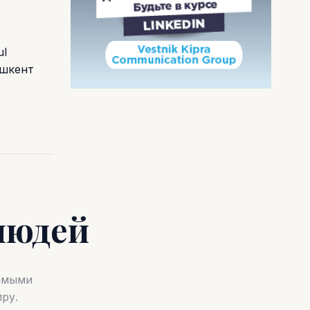
ul
ашкент
людей
самыми
ру.