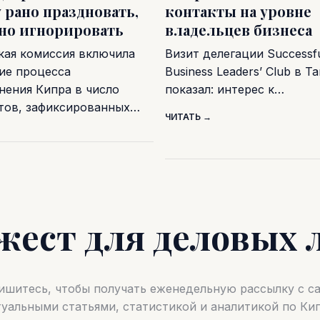
 рано праздновать,
контакты на уровне
дно игнорировать
владельцев бизнеса
кая комиссия включила
Визит делегации Successf
ие процесса
Business Leaders’ Club в Т
нения Кипра в число
показал: интерес к…
тов, зафиксированных…
ЧИТАТЬ →
жест для деловых 
шитесь, чтобы получать еженедельную рассылку с 
туальными статьями, статистикой и аналитикой по Кип