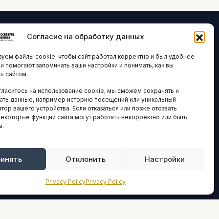
Согласие на обработку данных
ЛОГИИ И
ARTICLES IN
уем файлы cookie, чтобы сайт работал корректно и был удобнее
ВАЦИИ
ENGLISH
ни помогают запоминать ваши настройки и понимать, как вы
ь сайтом.
 исследования
гласитесь на использование cookie, мы сможем сохранять и
кономика
НАВИГАЦИЯ
ать данные, например историю посещений или уникальный
новости
тор вашего устройства. Если отказаться или позже отозвать
Архив материалов
некоторые функции сайта могут работать некорректно или быть
ы.
Рекламные услуги
ОЕ
ЕСТВО
Оплата онлайн
и и форумы
инять
Отклонить
Настройки
ПРАВОВАЯ
ы и ассоциации
ИНФОРМАЦИЯ
Privacy Policy
Privacy Policy
новости
Terms And Conditions
Privacy Policy
ТИКА И