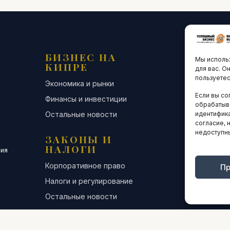
БИЗНЕС НА
ТЕХНО
Мы использ
КИПРЕ
ИННО
для вас. О
пользуетес
Экономика и рынки
Стартапы и
Если вы со
Финансы и инвестиции
Цифровая э
обрабатыв
Остальные новости
Остальные 
идентифика
согласие, 
недоступн
ЗАКОНЫ И
ДЕЛОВ
НАЛОГИ
СООБЩ
сия
Корпоративное право
Конференци
Пр
Налоги и регулирование
Бизнес-клуб
Остальные новости
Остальные 
ИНТЕРВЬЮ
АНАЛИ