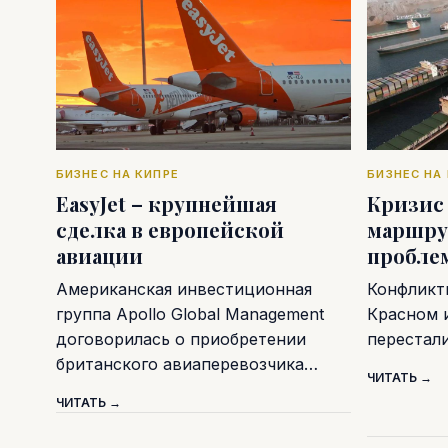
БИЗНЕС НА КИПРЕ
БИЗНЕС НА
EasyJet – крупнейшая
Кризис
сделка в европейской
маршру
авиации
пробле
Американская инвестиционная
Конфликт
группа Apollo Global Management
Красном 
договорилась о приобретении
перестал
британского авиаперевозчика…
ЧИТАТЬ →
ЧИТАТЬ →