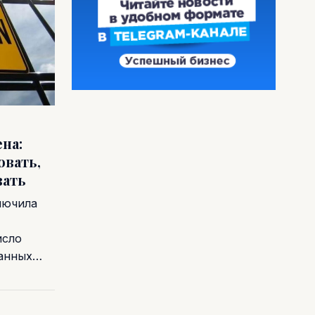
на:
овать,
вать
лючила
исло
ванных…