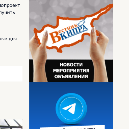
нопроект
лучить
ные для