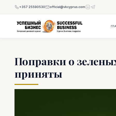
+357 25590530
official@vkcyprus.com
ГЛ
Поправки о зелены
приняты