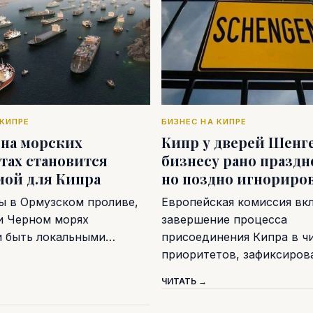
 КИПРЕ
БИЗНЕС НА КИПРЕ
 на морских
Кипр у дверей Шенге
тах становится
бизнесу рано праздн
мой для Кипра
но поздно игнориро
ы в Ормузском проливе,
Европейская комиссия вк
и Черном морях
завершение процесса
и быть локальными…
присоединения Кипра в ч
приоритетов, зафиксиро
ЧИТАТЬ →