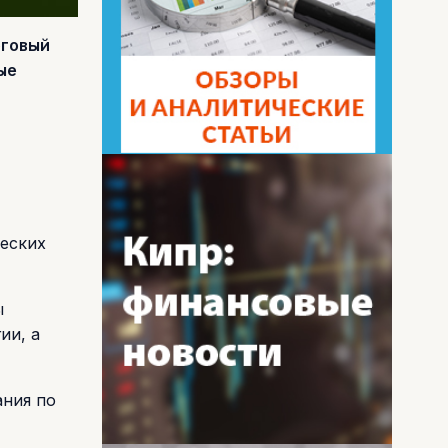
оговый
ые
ческих
ы
ии, а
ания по