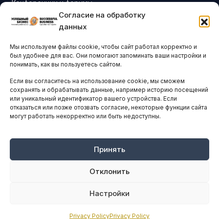
Конференции и форумы
Согласие на обработку
Бизнес-клубы и ассоциации
данных
Остальные новости
Мы используем файлы cookie, чтобы сайт работал корректно и
АНАЛИТИКА И СТАТИСТИКА
был удобнее для вас. Они помогают запоминать ваши настройки и
понимать, как вы пользуетесь сайтом.
Если вы согласитесь на использование cookie, мы сможем
ARTICLES IN ENGLISH
сохранять и обрабатывать данные, например историю посещений
или уникальный идентификатор вашего устройства. Если
отказаться или позже отозвать согласие, некоторые функции сайта
могут работать некорректно или быть недоступны.
НАВИГАЦИЯ
Архив материалов
Рекламные услуги
Принять
Оплата онлайн
Отклонить
ПРАВОВАЯ ИНФОРМАЦИЯ
Настройки
Terms And Conditions
Privacy Policy
Privacy Policy
Privacy Policy