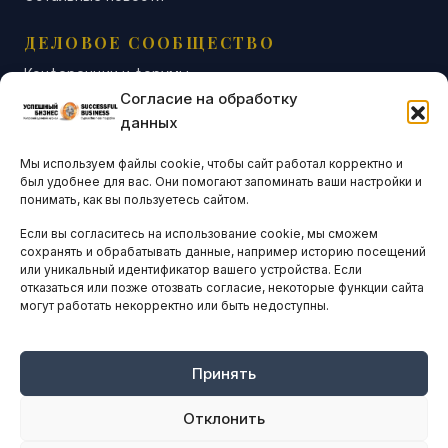
ДЕЛОВОЕ СООБЩЕСТВО
Конференции и форумы
Согласие на обработку
Бизнес-клубы и ассоциации
данных
Остальные новости
Мы используем файлы cookie, чтобы сайт работал корректно и
АНАЛИТИКА И СТАТИСТИКА
был удобнее для вас. Они помогают запоминать ваши настройки и
понимать, как вы пользуетесь сайтом.
Если вы согласитесь на использование cookie, мы сможем
ARTICLES IN ENGLISH
сохранять и обрабатывать данные, например историю посещений
или уникальный идентификатор вашего устройства. Если
отказаться или позже отозвать согласие, некоторые функции сайта
могут работать некорректно или быть недоступны.
НАВИГАЦИЯ
Архив материалов
Рекламные услуги
Принять
Оплата онлайн
Отклонить
ПРАВОВАЯ ИНФОРМАЦИЯ