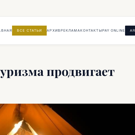
АВНАЯ
ВСЕ СТАТЬИ
АРХИВ
РЕКЛАМА
КОНТАКТЫ
PAY ONLINE
AR
уризма продвигает