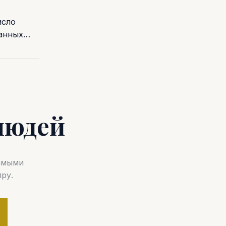
исло
ванных…
людей
самыми
ру.