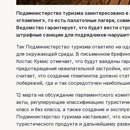
Подминистерство туризма заинтересовано в 
«глэмпинг», то есть палаточные лагеря, сов
Ведомство гарантирует, что будет вести стр
штрафные санкции для подрядчиков-нарушит
Так Подминистерство туризма ответило на одн
для окружающей среды. В письменном брифинг
Костас Кумис отмечает, что будут введены га
предотвращения нежелательной застройки, ко
считает, что создание глэмпингов должно стат
побережий, где и так сосредоточен наибольши
12 марта на обсуждение парламентского комит
акты, регулирующие классификацию туристичес
класс и без класса, а также создание и эксплу
Подминистерство туризма настаивает, что ко
туристического продукта и дальнейшему разви