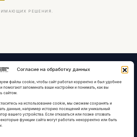
НИМАЮЩИХ РЕШЕНИЯ.
Согласие на обработку данных
ЛОГИИ И
ARTICLES IN
уем файлы cookie, чтобы сайт работал корректно и был удобнее
ВАЦИИ
ENGLISH
ни помогают запоминать ваши настройки и понимать, как вы
ь сайтом.
 исследования
гласитесь на использование cookie, мы сможем сохранять и
кономика
НАВИГАЦИЯ
ать данные, например историю посещений или уникальный
новости
тор вашего устройства. Если отказаться или позже отозвать
Архив материалов
некоторые функции сайта могут работать некорректно или быть
ы.
Рекламные услуги
ОЕ
ЕСТВО
Оплата онлайн