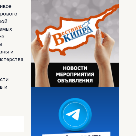
чивое
орового
шой
аемых
ие
м
аны и,
истерства
ости
в и