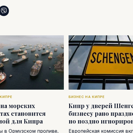
 КИПРЕ
БИЗНЕС НА КИПРЕ
 на морских
Кипр у дверей Шенге
тах становится
бизнесу рано праздн
мой для Кипра
но поздно игнориро
ы в Ормузском проливе,
Европейская комиссия вк