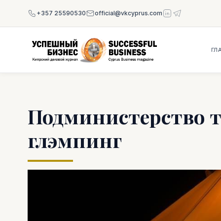
+357 25590530
official@vkcyprus.com
ГЛ
Подминистерство т
глэмпинг