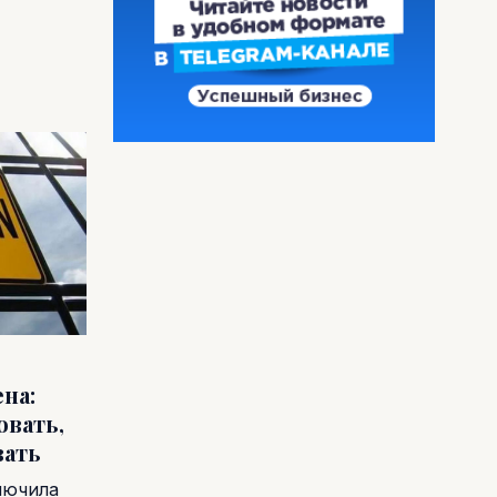
на:
овать,
вать
лючила