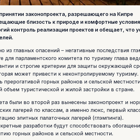
принятии законопроекта, разрешающего на Кипре
мещающие близость к природе и комфортные условия
огий контроль реализации проектов и обещает, что 
елей.
о из главных опасений – негативные последствия глэ
е для парламентского комитета по туризму глава ве
рантии и строгие критерии для защиты окружающей ср
торая может привести к неконтролируемому туризму.
ь прерогативой горных районов и сельской местности
й объем туристической и жилой застройки в стране.
ета были во второй раз вынесены законопроект и но
ких лагерей по классам, а именно люкс, первый клас
атацию элитных палаточных лагерей (глэмпинга).
нкретные разработки будут способствовать обогащен
тию горных районов и сельской местности.