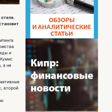
 отеля.
установит
мпинга
домства
еды и
 Кумис
, а не
рмативные
с, второй
ию