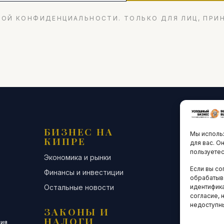
ОЙ КОНФИДЕНЦИАЛЬНОСТИ. ТОЛЬКО ДЛЯ ЛИЦ, ПРИ
БИЗНЕС НА
ТЕХНО
Мы использ
КИПРЕ
ИННО
для вас. О
пользуетес
Экономика и рынки
Стартапы и
Если вы со
Финансы и инвестиции
Цифровая э
обрабатыв
Остальные новости
Остальные 
идентифика
согласие, 
недоступн
ЗАКОНЫ И
ДЕЛОВ
НАЛОГИ
СООБЩ
сия