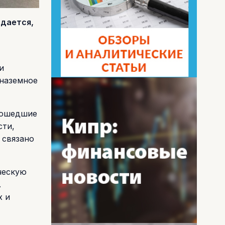
идается,
и
 наземное
рошедшие
сти,
 связано
ческую
.
х и