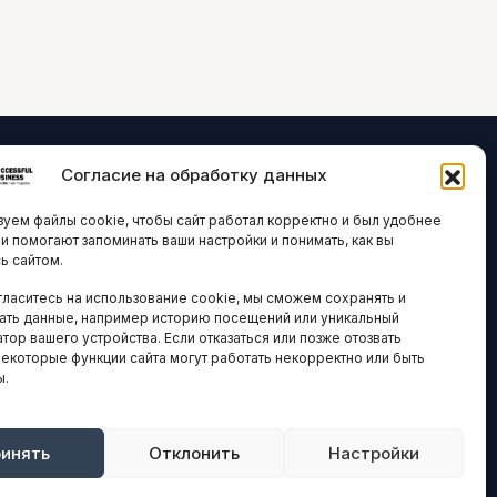
Согласие на обработку данных
ЛОГИИ И
ARTICLES IN
уем файлы cookie, чтобы сайт работал корректно и был удобнее
ВАЦИИ
ENGLISH
ни помогают запоминать ваши настройки и понимать, как вы
ь сайтом.
 исследования
гласитесь на использование cookie, мы сможем сохранять и
кономика
НАВИГАЦИЯ
ать данные, например историю посещений или уникальный
новости
тор вашего устройства. Если отказаться или позже отозвать
Архив материалов
некоторые функции сайта могут работать некорректно или быть
ы.
Рекламные услуги
ОЕ
ЕСТВО
Оплата онлайн
и и форумы
инять
Отклонить
Настройки
ПРАВОВАЯ
ы и ассоциации
ИНФОРМАЦИЯ