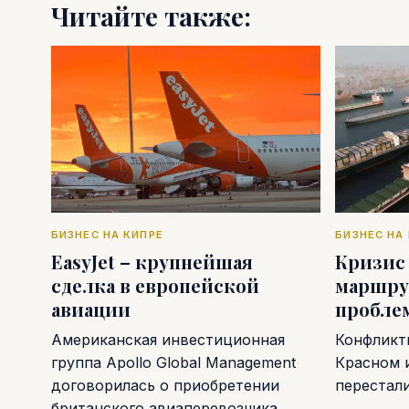
Читайте также:
БИЗНЕС НА КИПРЕ
БИЗНЕС НА
EasyJet – крупнейшая
Кризис
сделка в европейской
маршру
авиации
пробле
Американская инвестиционная
Конфликт
группа Apollo Global Management
Красном 
договорилась о приобретении
перестал
британского авиаперевозчика…