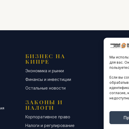
БИЗНЕС НА
ТЕХНО
Мы использ
КИПРЕ
ИННО
для вас. О
пользуетес
Экономика и рынки
Стартапы и
Если вы со
Финансы и инвестиции
Цифровая э
обрабатыв
Остальные новости
Остальные 
идентифика
согласие, 
недоступн
ЗАКОНЫ И
ДЕЛОВ
НАЛОГИ
СООБЩ
сия
Корпоративное право
Конференци
Пр
Налоги и регулирование
Бизнес-клуб