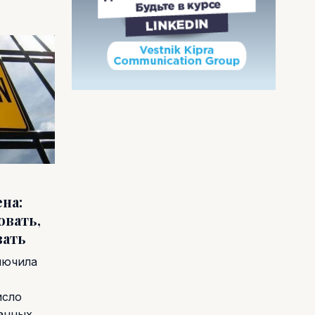
на:
овать,
вать
лючила
исло
ванных…