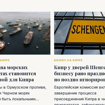
 КИПРЕ
БИЗНЕС НА КИПРЕ
 на морских
Кипр у дверей Шенге
тах становится
бизнесу рано праздн
мой для Кипра
но поздно игнориро
ы в Ормузском проливе,
Европейская комиссия вк
и Черном морях
завершение процесса
и быть локальными…
присоединения Кипра в ч
приоритетов, зафиксиро