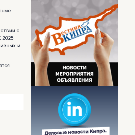
тные
тствии с
 2025
зивных и
ятся