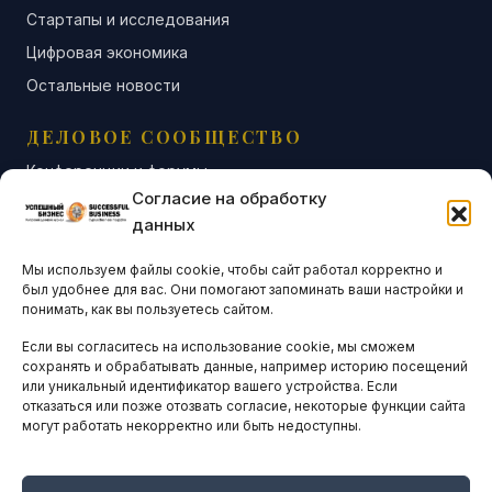
Стартапы и исследования
Цифровая экономика
Остальные новости
ДЕЛОВОЕ СООБЩЕСТВО
Конференции и форумы
Согласие на обработку
Бизнес-клубы и ассоциации
данных
Остальные новости
Мы используем файлы cookie, чтобы сайт работал корректно и
АНАЛИТИКА И СТАТИСТИКА
был удобнее для вас. Они помогают запоминать ваши настройки и
понимать, как вы пользуетесь сайтом.
Если вы согласитесь на использование cookie, мы сможем
ARTICLES IN ENGLISH
сохранять и обрабатывать данные, например историю посещений
или уникальный идентификатор вашего устройства. Если
отказаться или позже отозвать согласие, некоторые функции сайта
могут работать некорректно или быть недоступны.
НАВИГАЦИЯ
Архив материалов