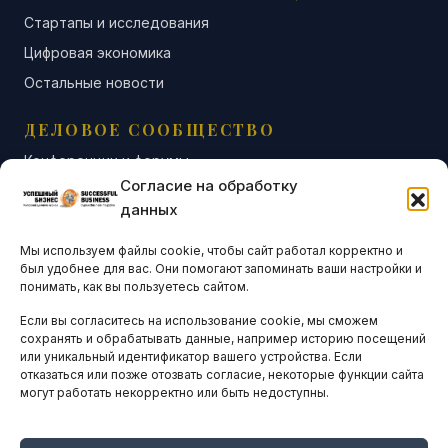
Стартапы и исследования
Цифровая экономика
Остальные новости
ДЕЛОВОЕ СООБЩЕСТВО
Конференции и форумы
Согласие на обработку
Бизнес-клубы и ассоциации
данных
Остальные новости
Мы используем файлы cookie, чтобы сайт работал корректно и
АНАЛИТИКА И СТАТИСТИКА
был удобнее для вас. Они помогают запоминать ваши настройки и
понимать, как вы пользуетесь сайтом.
Если вы согласитесь на использование cookie, мы сможем
ARTICLES IN ENGLISH
сохранять и обрабатывать данные, например историю посещений
или уникальный идентификатор вашего устройства. Если
отказаться или позже отозвать согласие, некоторые функции сайта
могут работать некорректно или быть недоступны.
НАВИГАЦИЯ
Архив материалов