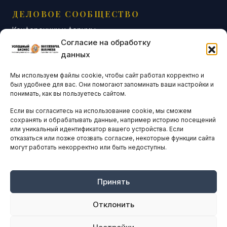
ДЕЛОВОЕ СООБЩЕСТВО
Конференции и форумы
Согласие на обработку
Бизнес-клубы и ассоциации
данных
Остальные новости
Мы используем файлы cookie, чтобы сайт работал корректно и
АНАЛИТИКА И СТАТИСТИКА
был удобнее для вас. Они помогают запоминать ваши настройки и
понимать, как вы пользуетесь сайтом.
Если вы согласитесь на использование cookie, мы сможем
ARTICLES IN ENGLISH
сохранять и обрабатывать данные, например историю посещений
или уникальный идентификатор вашего устройства. Если
отказаться или позже отозвать согласие, некоторые функции сайта
могут работать некорректно или быть недоступны.
НАВИГАЦИЯ
Архив материалов
Рекламные услуги
Принять
Оплата онлайн
Отклонить
ПРАВОВАЯ ИНФОРМАЦИЯ