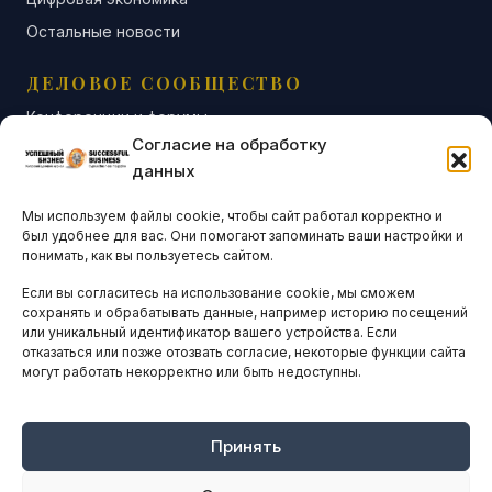
Остальные новости
ДЕЛОВОЕ СООБЩЕСТВО
Конференции и форумы
Согласие на обработку
Бизнес-клубы и ассоциации
данных
Остальные новости
Мы используем файлы cookie, чтобы сайт работал корректно и
АНАЛИТИКА И СТАТИСТИКА
был удобнее для вас. Они помогают запоминать ваши настройки и
понимать, как вы пользуетесь сайтом.
Если вы согласитесь на использование cookie, мы сможем
ARTICLES IN ENGLISH
сохранять и обрабатывать данные, например историю посещений
или уникальный идентификатор вашего устройства. Если
отказаться или позже отозвать согласие, некоторые функции сайта
могут работать некорректно или быть недоступны.
НАВИГАЦИЯ
Архив материалов
Рекламные услуги
Принять
Оплата онлайн