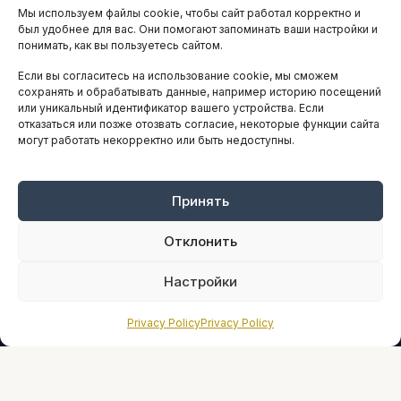
Мы используем файлы cookie, чтобы сайт работал корректно и
АНАЛИТИКА И СТАТИСТИКА
был удобнее для вас. Они помогают запоминать ваши настройки и
понимать, как вы пользуетесь сайтом.
Если вы согласитесь на использование cookie, мы сможем
ARTICLES IN ENGLISH
сохранять и обрабатывать данные, например историю посещений
или уникальный идентификатор вашего устройства. Если
отказаться или позже отозвать согласие, некоторые функции сайта
могут работать некорректно или быть недоступны.
НАВИГАЦИЯ
Архив материалов
Рекламные услуги
Принять
Оплата онлайн
Отклонить
ПРАВОВАЯ ИНФОРМАЦИЯ
Настройки
Terms And Conditions
Privacy Policy
Privacy Policy
Privacy Policy
About
Sources We Use