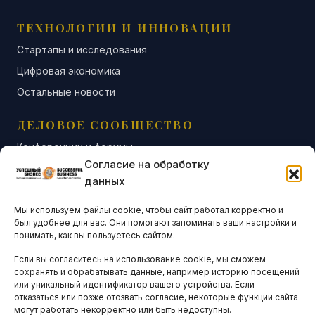
ТЕХНОЛОГИИ И ИННОВАЦИИ
Стартапы и исследования
Цифровая экономика
Остальные новости
ДЕЛОВОЕ СООБЩЕСТВО
Конференции и форумы
Согласие на обработку
Бизнес-клубы и ассоциации
данных
Остальные новости
Мы используем файлы cookie, чтобы сайт работал корректно и
АНАЛИТИКА И СТАТИСТИКА
был удобнее для вас. Они помогают запоминать ваши настройки и
понимать, как вы пользуетесь сайтом.
Если вы согласитесь на использование cookie, мы сможем
ARTICLES IN ENGLISH
сохранять и обрабатывать данные, например историю посещений
или уникальный идентификатор вашего устройства. Если
отказаться или позже отозвать согласие, некоторые функции сайта
НАВИГАЦИЯ
могут работать некорректно или быть недоступны.