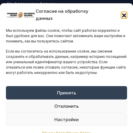
Конференции и форумы
Согласие на обработку
Бизнес-клубы и ассоциации
данных
Остальные новости
Мы используем файлы cookie, чтобы сайт работал корректно и
АНАЛИТИКА И СТАТИСТИКА
был удобнее для вас. Они помогают запоминать ваши настройки и
понимать, как вы пользуетесь сайтом.
Если вы согласитесь на использование cookie, мы сможем
ARTICLES IN ENGLISH
сохранять и обрабатывать данные, например историю посещений
или уникальный идентификатор вашего устройства. Если
отказаться или позже отозвать согласие, некоторые функции сайта
могут работать некорректно или быть недоступны.
НАВИГАЦИЯ
Архив материалов
Рекламные услуги
Принять
Оплата онлайн
Отклонить
ПРАВОВАЯ ИНФОРМАЦИЯ
Настройки
Terms And Conditions
Privacy Policy