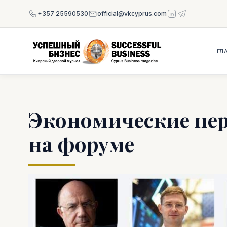
+357 25590530
official@vkcyprus.com
ГЛ
Экономические пер
на форуме