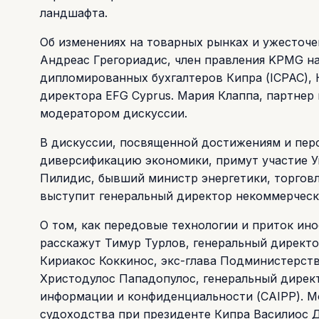
ландшафта.
Об изменениях на товарных рынках и ужесточ
Андреас Грегориадис, член правления KPMG н
дипломированных бухгалтеров Кипра (ICPAC), 
директора EFG Cyprus. Мария Клаппа, партнер 
модератором дискуссии.
В дискуссии, посвященной достижениям и пер
диверсификацию экономики, примут участие Уг
Пилидис, бывший министр энергетики, торго
выступит генеральный директор некоммерческо
О том, как передовые технологии и приток ин
расскажут Тимур Турлов, генеральный директор
Кириакос Коккинос, экс-глава Подминистерств
Христодулос Пападопулос, генеральный дирек
информации и конфиденциальности (CAIPP). М
судоходства при президенте Кипра Василиос 