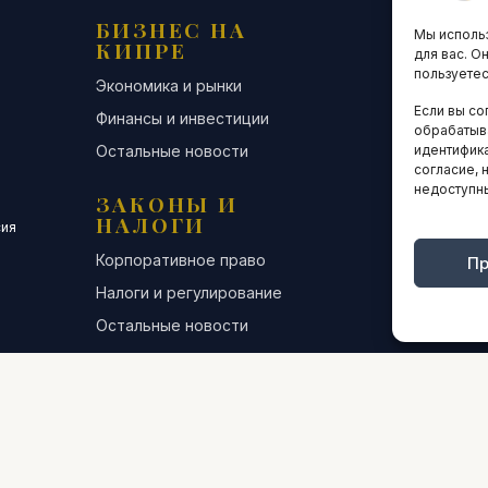
БИЗНЕС НА
ТЕХНО
Мы использ
КИПРЕ
ИННО
для вас. О
пользуетес
Экономика и рынки
Стартапы и
Если вы со
Финансы и инвестиции
Цифровая э
обрабатыв
Остальные новости
Остальные 
идентифика
согласие, 
недоступн
ЗАКОНЫ И
ДЕЛОВ
НАЛОГИ
СООБЩ
сия
Корпоративное право
Конференци
Пр
Налоги и регулирование
Бизнес-клуб
Остальные новости
Остальные 
ИНТЕРВЬЮ
АНАЛИ
СТАТИ
ОБЩЕСТВО