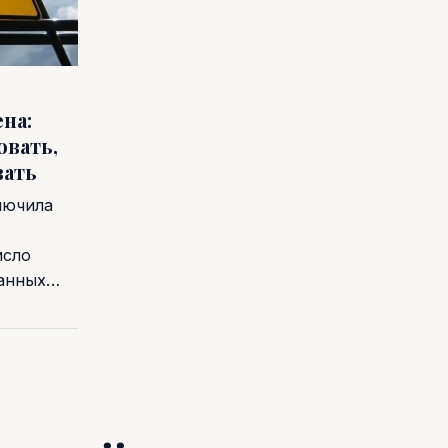
на:
овать,
вать
лючила
исло
ванных…