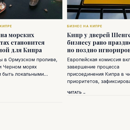
 КИПРЕ
БИЗНЕС НА КИПРЕ
 на морских
Кипр у дверей Шенге
тах становится
бизнесу рано праздн
мой для Кипра
но поздно игнориро
ы в Ормузском проливе,
Европейская комиссия вк
и Черном морях
завершение процесса
и быть локальными…
присоединения Кипра в ч
приоритетов, зафиксиро
ЧИТАТЬ →