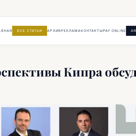
АВНАЯ
ВСЕ СТАТЬИ
АРХИВ
РЕКЛАМА
КОНТАКТЫ
PAY ONLINE
AR
спективы Кипра обсу