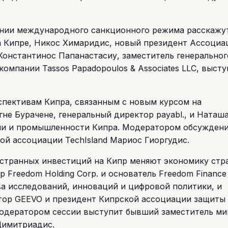
ении международного санкционного режима расскажу
а Кипре, Никос Химаридис, новый президент Ассоциа
Константинос Папанастасиу, заместитель генеральног
компании Tassos Papadopoulos & Associates LLC, высту
спективам Кипра, связанным с новым курсом на
не Бурачене, генеральный директор payabl., и Наташ
вли и промышленности Кипра. Модератором обсужден
й ассоциации TechIsland Мариос Гиоргудис.
остранных инвестиций на Кипр меняют экономику стр
 Freedom Holding Corp. и основатель Freedom Finance
а исследований, инноваций и цифровой политики, и
тор GEEVO и президент Кипрской ассоциации защиты
одератором сессии выступит бывший заместитель ми
Димитриадис.