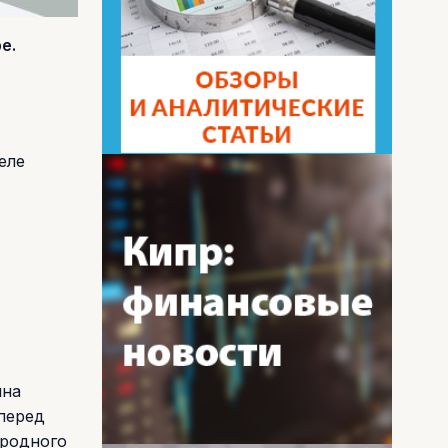
e.
еле
ина
перед
ародного