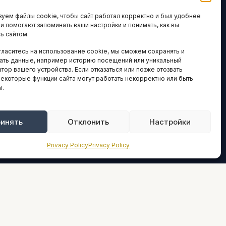
ЛОГИИ И
ARTICLES IN
уем файлы cookie, чтобы сайт работал корректно и был удобнее
ВАЦИИ
ENGLISH
ни помогают запоминать ваши настройки и понимать, как вы
ь сайтом.
 исследования
гласитесь на использование cookie, мы сможем сохранять и
кономика
НАВИГАЦИЯ
ать данные, например историю посещений или уникальный
новости
тор вашего устройства. Если отказаться или позже отозвать
Архив материалов
некоторые функции сайта могут работать некорректно или быть
ы.
Рекламные услуги
ОЕ
ЕСТВО
Оплата онлайн
и и форумы
инять
Отклонить
Настройки
ПРАВОВАЯ
ы и ассоциации
ИНФОРМАЦИЯ
Privacy Policy
Privacy Policy
новости
Terms And Conditions
Privacy Policy
ТИКА И
СТИКА
About
Sources We Use