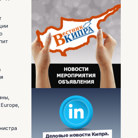
т
ции
о
пит
а
ия
аны,
 Europe,
нистра